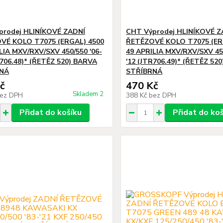
prodej HLINÍKOVÉ ZADNÍ
CHT Výprodej HLINÍKOVÉ Z
VÉ KOLO T7075 (ERGAL) 4500
ŘETĚZOVÉ KOLO T7075 (ER
LIA MXV/RXV/SXV 450/550 '06-
49 APRILIA MXV/RXV/SXV 450
R706.48)* (ŘETĚZ 520) BARVA
'12 (JTR706.49)* (ŘETĚZ 52
NÁ
STŘÍBRNÁ
č
470 Kč
Skladem 2
ez DPH
388 Kč
bez DPH
Přidat do košíku
Přidat do ko