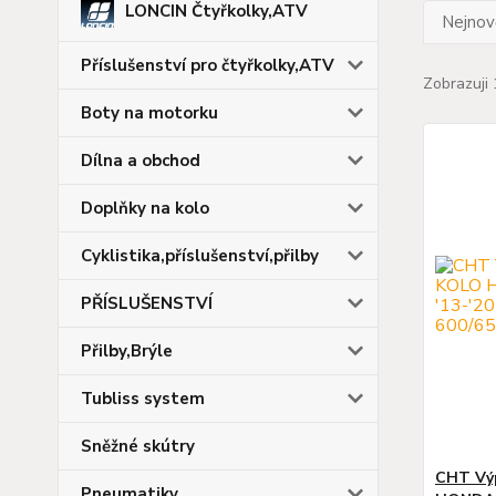
LONCIN Čtyřkolky,ATV
Nejnově
Příslušenství pro čtyřkolky,ATV
Zobrazuji 
Boty na motorku
Dílna a obchod
Doplňky na kolo
Cyklistika,příslušenství,přilby
PŘÍSLUŠENSTVÍ
Přilby,Brýle
Tubliss system
Sněžné skútry
CHT Vý
Pneumatiky