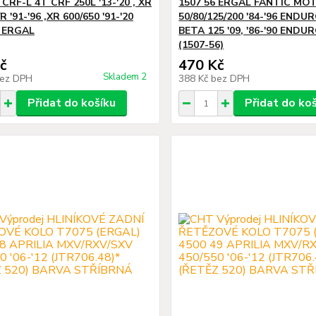
RF-L 4T CRF 250L '13-'20 , XR
1507 56 ERGAL FANTIC MO
R '91-'96 ,XR 600/650 '91-'20
50/80/125/200 '84-'96 ENDU
Z ERGAL
BETA 125 '09, '86-'90 ENDU
(1507-56)
č
470 Kč
Skladem 2
ez DPH
388 Kč
bez DPH
Přidat do košíku
Přidat do ko