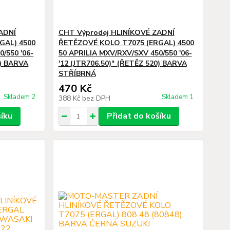
ADNÍ
CHT Výprodej HLINÍKOVÉ ZADNÍ
GAL) 4500
ŘETĚZOVÉ KOLO T7075 (ERGAL) 4500
/550 '06-
50 APRILIA MXV/RXV/SXV 450/550 '06-
0) BARVA
'12 (JTR706.50)* (ŘETĚZ 520) BARVA
STŘÍBRNÁ
470 Kč
Skladem 2
Skladem 1
388 Kč
bez DPH
šíku
Přidat do košíku