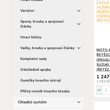
Variátor
Spony, šrouby a spojovací
články
Hnací řetězy
Vačky, šrouby a spojovací články
MOTO-
ŘETĚZO
Kompletní sady
(ERGAL)
SUZUKI
Odstředivé spojky
(ŘETĚZ.
1 247
Gumičky hnacího ústrojí
1 031 K
Příčný nosník hnacího kloubu
Chladicí systém