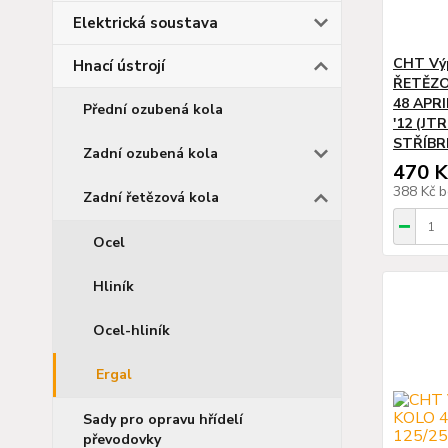
Elektrická soustava
CHT Vý
Hnací ústrojí
ŘETĚZO
48 APRI
Přední ozubená kola
'12 (JT
STŘÍBR
Zadní ozubená kola
470 K
388 Kč
b
Zadní řetězová kola
Ocel
Hliník
Ocel-hliník
Ergal
Sady pro opravu hřídelí
převodovky