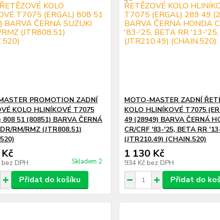
MASTER PROMOTION ZADNÍ
MOTO-MASTER ZADNÍ ŘET
VÉ KOLO HLINÍKOVÉ T7075
KOLO HLINÍKOVÉ T7075 (ER
 808 51 (80851) BARVA ČERNÁ
49 (28949) BARVA ČERNÁ 
 DR/RM/RMZ (JTR808.51)
CR/CRF '83-'25, BETA RR '13-
520)
(JTR210.49) (CHAIN.520)
 Kč
1 130 Kč
Skladem 2
č
bez DPH
934 Kč
bez DPH
Přidat do košíku
Přidat do ko