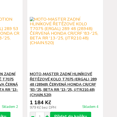
N ZADNÍ
MOTO-MASTER ZADNÍ HLINÍKOVÉ
É T7075
ŘETĚZOVÉ KOLO T7075 (ERGAL) 289
RVA ČERNÁ
48 (28948) ČERVENÁ HONDA CR/CRF
TA RR '13-
'83-'25, BETA RR '13-'25, (JTR210.48)
(CHAIN.520)
1 184 Kč
Skladem 2
Skladem 4
979 Kč
bez DPH
šíku
Přidat do košíku