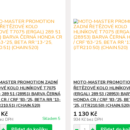
MASTER PROMOTION ZADNÍ
MOTO-MASTER PROMOTIO
VÉ KOLO HLINÍKOVÉ T7075
ŘETĚZOVÉ KOLO HLINÍKOV
 289 51 (28951) BARVA ČERNÁ
(ERGAL) 289 53 (28953) BA
R / CRF '83-'25, BETA RR '13-
HONDA CR / CRF '83-'25, BE
TR210.51) (CHAIN.520)
'25, (JTR210.50) (CHAIN.520)
 Kč
1 130 Kč
Skladem 5
ez DPH
934 Kč
bez DPH
Přidat do košíku
Přidat do ko