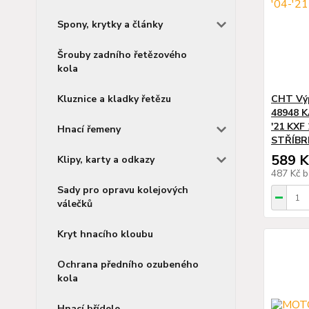
Spony, krytky a články
Šrouby zadního řetězového
kola
Kluznice a kladky řetězu
CHT Vý
48948 K
'21 KXF 
Hnací řemeny
STŘÍBR
589 K
Klipy, karty a odkazy
487 Kč
b
Sady pro opravu kolejových
válečků
Kryt hnacího kloubu
Ochrana předního ozubeného
kola
Hnací hřídele