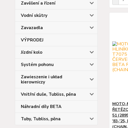
Zavěšení a řízení
Vodní skůtry
Zavazadla
VÝPRODEJ
Jízdní kolo
Systém pohonu
Zawieszenie i układ
kierowniczy
Vnitřní duše, Tubliss, pěna
MOTO-M
Náhradní díly BETA
ŘETĚZO
51 (28
Tuby, Tubliss, pěna
'83-'25,
(CHAIN.