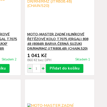
ÍKOVÉ
MOTO-MASTER ZADNÍ HLINÍKOVÉ
GAL T7075
ŘETĚZOVÉ KOLO T7075 (ERGAL) 808
/KXF
48 (80848) BARVA ČERNÁ SUZUKI
48)
DR/RM/RMZ (JTR808.48) (CHAIN.520)
1 041 Kč
Skladem 2
Skladem 1
860 Kč
bez DPH
šíku
Přidat do košíku