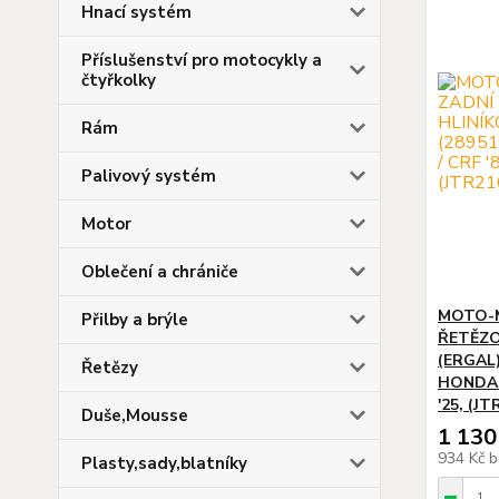
Hnací systém
Příslušenství pro motocykly a
čtyřkolky
Rám
Palivový systém
Motor
Oblečení a chrániče
MOTO-
Přilby a brýle
ŘETĚZO
(ERGAL)
Řetězy
HONDA C
'25, (J
Duše,Mousse
1 130
934 Kč
b
Plasty,sady,blatníky