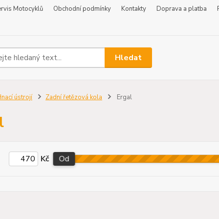
rvis Motocyklů
Obchodní podmínky
Kontakty
Doprava a platba
Hledat
nací ústrojí
Zadní řetězová kola
Ergal
l
Kč
Od