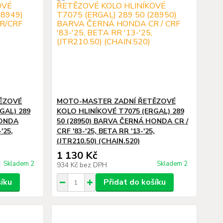
ĚZOVÉ
MOTO-MASTER ZADNÍ ŘETĚZOVÉ
GAL) 289
KOLO HLINÍKOVÉ T7075 (ERGAL) 289
HONDA
50 (28950) BARVA ČERNÁ HONDA CR /
'25,
CRF '83-'25, BETA RR '13-'25,
(JTR210.50) (CHAIN.520)
1 130 Kč
Skladem 2
Skladem 2
934 Kč
bez DPH
šíku
Přidat do košíku