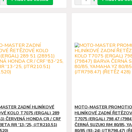
ASTER ZADNÍ HLINÍKOVÉ
MOTO-MASTER PROMOTI
VÉ KOLO T7075 (ERGAL) 289
HLINÍKOVÉ ZADNÍ ŘETĚZO
951) ČERVENÁ HONDA CR / CRF
T7075 (ERGAL) 798 47 (798
 BETA RR '13-'25, (JTR210.51)
ČERNÁ SUZUKI RM 80/85, Y
520)
80/85 (93-24) (JTR798.47) (