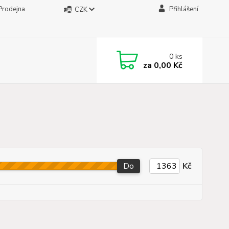
Prodejna
Přihlášení
CZK
0
ks
za
0,00 Kč
Do
Kč