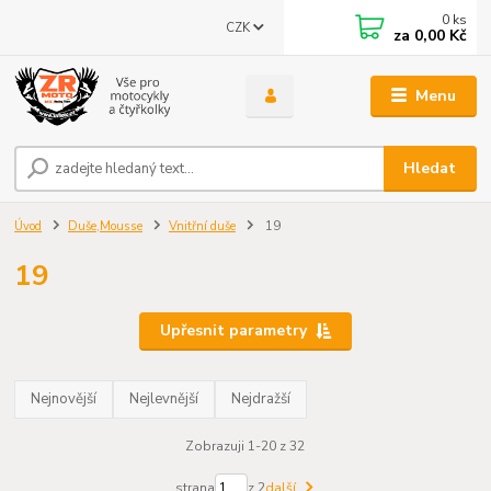
0
ks
CZK
za
0,00 Kč
Menu
Hledat
Úvod
Duše,Mousse
Vnitřní duše
19
19
Upřesnit parametry
Nejnovější
Nejlevnější
Nejdražší
Zobrazuji 1-20 z 32
strana
z 2
další