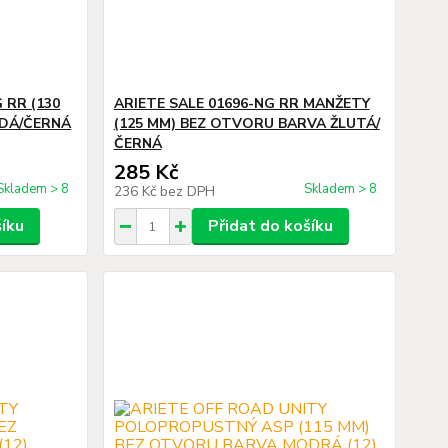
 RR (130
ARIETE SALE 01696-NG RR MANŽETY
EDÁ/ČERNÁ
(125 MM) BEZ OTVORU BARVA ŽLUTÁ/
ČERNÁ
285 Kč
Skladem > 8
Skladem > 8
236 Kč
bez DPH
šíku
Přidat do košíku