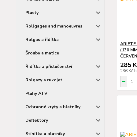
Plasty
Rollgages and manoeuvres
Rolgas a řídítka
ARIETE
(130 M
Šrouby a matice
ČERVE
285 K
Řidítka a příslušenství
236 Kč
b
Rolgazy a rukojeti
Pluhy ATV
Ochranné kryty a blatníky
Deflektory
Stínítka a blatníky