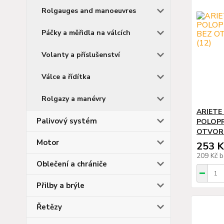
Rolgauges and manoeuvres
Páčky a měřidla na válcích
Volanty a příslušenství
Válce a řídítka
Rolgazy a manévry
ARIETE
Palivový systém
POLOPR
OTVORU
Motor
253 K
209 Kč
b
Oblečení a chrániče
Přilby a brýle
Řetězy