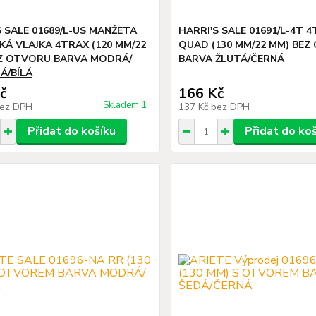
S SALE 01689/L-US MANŽETA
HARRI'S SALE 01691/L-4T 
KÁ VLAJKA 4TRAX (120 MM/22
QUAD (130 MM/22 MM) BE
Z OTVORU BARVA MODRÁ/
BARVA ŽLUTÁ/ČERNÁ
Á/BÍLÁ
č
166 Kč
Skladem 1
ez DPH
137 Kč
bez DPH
Přidat do košíku
Přidat do ko