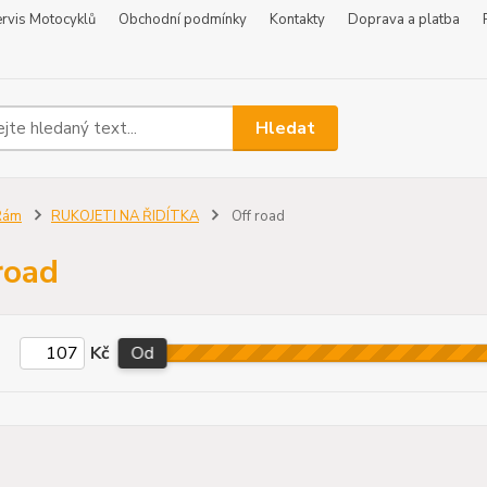
rvis Motocyklů
Obchodní podmínky
Kontakty
Doprava a platba
Hledat
Rám
RUKOJETI NA ŘIDÍTKA
Off road
road
Kč
Od