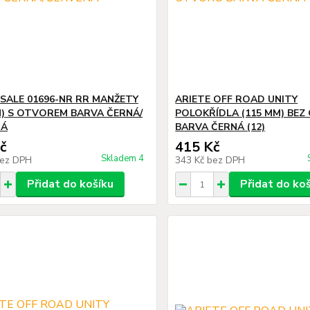
 SALE 01696-NR RR MANŽETY
ARIETE OFF ROAD UNITY
M) S OTVOREM BARVA ČERNÁ/
POLOKŘÍDLA (115 MM) BE
NÁ
BARVA ČERNÁ (12)
č
415 Kč
Skladem 4
ez DPH
343 Kč
bez DPH
Přidat do košíku
Přidat do ko