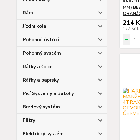
KNIGHT
MM) BE
Rám
ORANŽ
214 K
Jízdní kola
177 Kč
b
Pohonné ústrojí
Pohonný systém
Ráfky a špice
Ráfky a paprsky
Picí Systemy a Batohy
Brzdový systém
Filtry
Elektrický systém