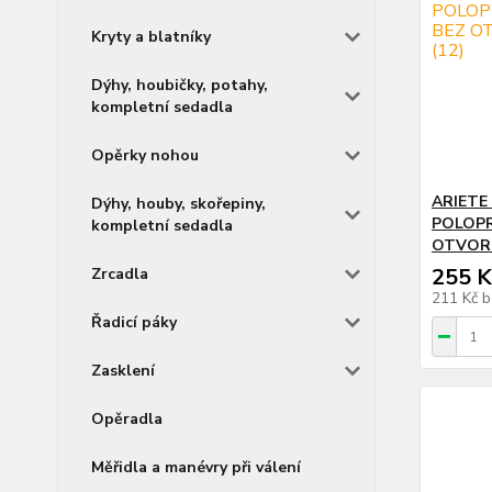
Kryty a blatníky
Dýhy, houbičky, potahy,
kompletní sedadla
Opěrky nohou
ARIETE
Dýhy, houby, skořepiny,
POLOPR
kompletní sedadla
OTVORU
255 K
Zrcadla
211 Kč
b
Řadicí páky
Zasklení
Opěradla
Měřidla a manévry při válení