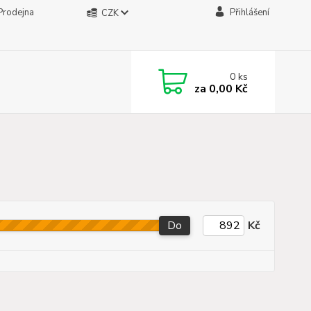
Prodejna
Přihlášení
CZK
0
ks
za
0,00 Kč
Do
Kč