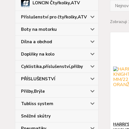
LONCIN Čtyřkolky,ATV
Nejnově
Příslušenství pro čtyřkolky,ATV
Zobrazuji 
Boty na motorku
Dílna a obchod
Doplňky na kolo
Cyklistika,příslušenství,přilby
PŘÍSLUŠENSTVÍ
Přilby,Brýle
Tubliss system
Sněžné skútry
HARRI'
Pneumatiky