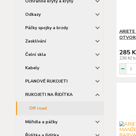
Ochranné kryty a kryty
Odkazy
Páčky spojky a brzdy
ARIETE 
OTVOR
Zasklívání
285 K
Čelní skla
236 Kč
b
Kabely
PLANOVÉ RUKOJETI
RUKOJETI NA ŘIDÍTKA
Off road
Měřidla a páčky
Řídítka a řídítka