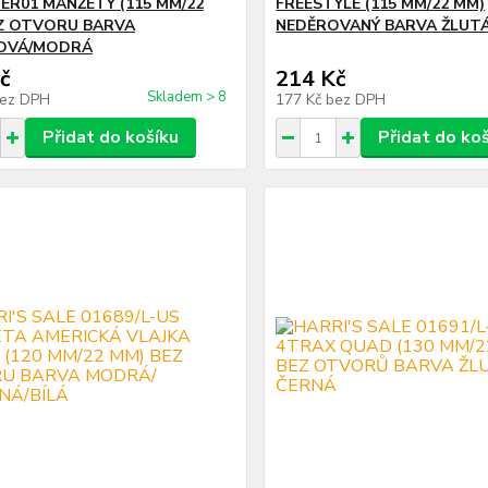
ER01 MANŽETY (115 MM/22
FREESTYLE (115 MM/22 MM)
Z OTVORU BARVA
NEDĚROVANÝ BARVA ŽLUT
OVÁ/MODRÁ
č
214 Kč
Skladem > 8
ez DPH
177 Kč
bez DPH
Přidat do košíku
Přidat do ko