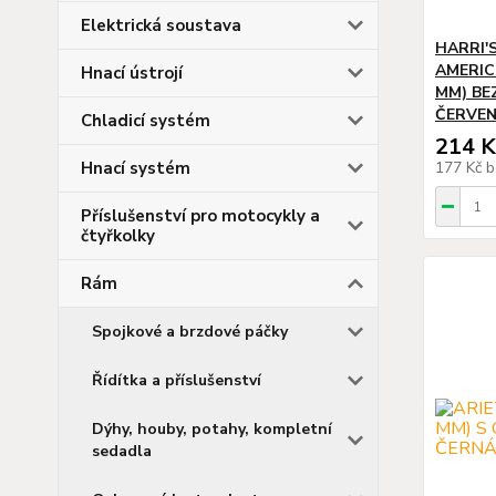
Elektrická soustava
HARRI'
AMERIC
Hnací ústrojí
MM) BE
ČERVEN
Chladicí systém
214 K
Hnací systém
177 Kč
b
Příslušenství pro motocykly a
čtyřkolky
Rám
Spojkové a brzdové páčky
Řídítka a příslušenství
Dýhy, houby, potahy, kompletní
sedadla