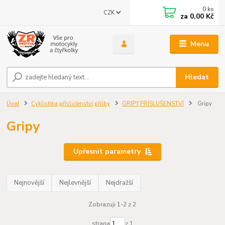
0
ks
CZK
za
0,00 Kč
Menu
Hledat
Úvod
Cyklistika,příslušenství,přilby
GRIPY,PŘÍSLUŠENSTVÍ
Gripy
Gripy
Upřesnit parametry
Nejnovější
Nejlevnější
Nejdražší
Zobrazuji 1-2 z 2
strana
z 1