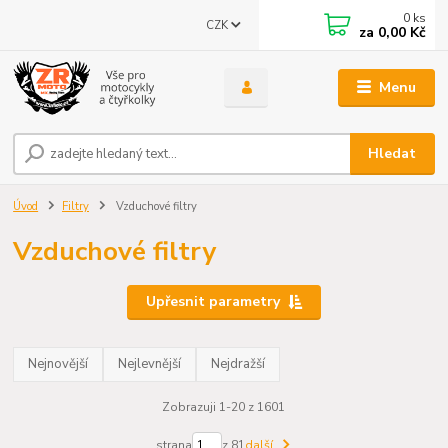
0
ks
CZK
za
0,00 Kč
Menu
Hledat
Úvod
Filtry
Vzduchové filtry
Vzduchové filtry
Upřesnit parametry
Nejnovější
Nejlevnější
Nejdražší
Zobrazuji 1-20 z 1601
strana
z 81
další