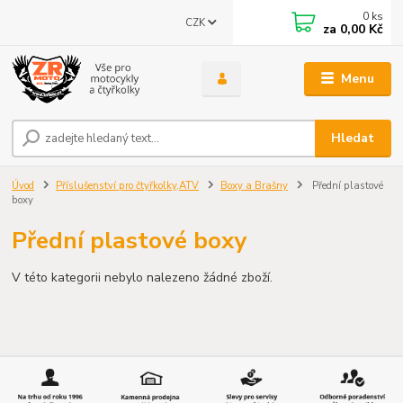
0
ks
CZK
za
0,00 Kč
Menu
Hledat
Úvod
Příslušenství pro čtyřkolky,ATV
Boxy a Brašny
Přední plastové
boxy
Přední plastové boxy
V této kategorii nebylo nalezeno žádné zboží.