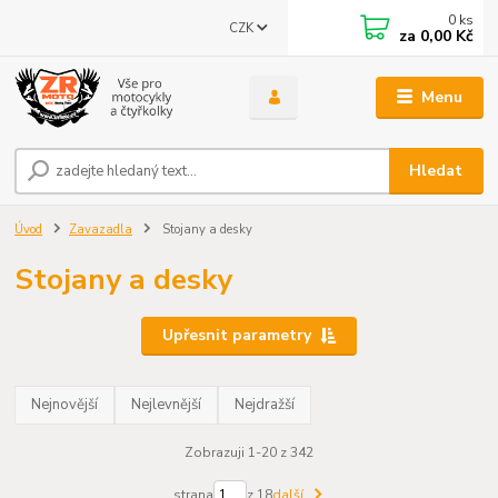
0
ks
CZK
za
0,00 Kč
Menu
Hledat
Úvod
Zavazadla
Stojany a desky
Stojany a desky
Upřesnit parametry
Nejnovější
Nejlevnější
Nejdražší
Zobrazuji 1-20 z 342
strana
z 18
další