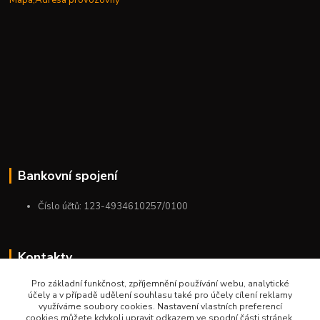
Bankovní spojení
Číslo účtů: 123-4934610257/0100
Kontakty
Pro základní funkčnost, zpříjemnění používání webu, analytické
+420 775 954 963
účely a v případě udělení souhlasu také pro účely cílení reklamy
9:00-12:00-13:00-16:00
využíváme soubory cookies. Nastavení vlastních preferencí
cookies můžete kdykoli upravit odkazem ve spodní části stránek.