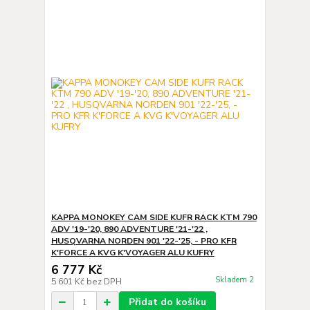
KAPPA MONOKEY CAM SIDE KUFR RACK KTM 790
ADV '19-'20, 890 ADVENTURE '21-'22 ,
HUSQVARNA NORDEN 901 '22-'25, - PRO KFR
K'FORCE A KVG K'VOYAGER ALU KUFRY
6 777 Kč
Skladem 2
5 601 Kč
bez DPH
Přidat do košíku