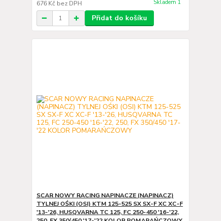
Skladem 1
676 Kč
bez DPH
Přidat do košíku
SCAR NOWY RACING NAPINACZE (NAPINACZ)
TYLNEJ OŚKI (OSI) KTM 125-525 SX SX-F XC XC-F
'13-'26, HUSQVARNA TC 125, FC 250-450 '16-'22,
250, FX 350/450 '17-'22 KOLOR POMARAŃCZOWY