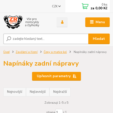
0
ks
CZK
za
0,00 Kč
Menu
Hledat
Úvod
Zavěšení a řízení
Čepy a matice kol
Napínáky zadní nápravy
Napínáky zadní nápravy
Upřesnit parametry
Nejnovější
Nejlevnější
Nejdražší
Zobrazuji 1-5 z 5
strana
z 1