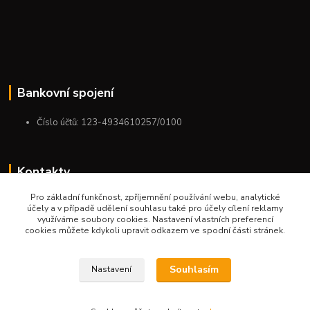
Bankovní spojení
Číslo účtů: 123-4934610257/0100
Kontakty
Pro základní funkčnost, zpříjemnění používání webu, analytické
+420 775 954 963
účely a v případě udělení souhlasu také pro účely cílení reklamy
9:00-12:00-13:00-16:00
využíváme soubory cookies. Nastavení vlastních preferencí
cookies můžete kdykoli upravit odkazem ve spodní části stránek.
ktm.ostrava@email.cz
Souhlasím
Nastavení