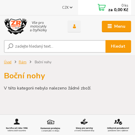
0
ks
CZK
za
0,00 Kč
Menu
Hledat
Úvod
Rám
Boční nohy
Boční nohy
V této kategorii nebylo nalezeno žádné zboží.