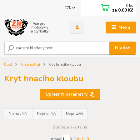
0
ks
CZK
za
0,00 Kč
Menu
Hledat
Úvod
Hnací ústrojí
Kryt hnacího kloubu
Kryt hnacího kloubu
Upřesnit parametry
Nejnovější
Nejlevnější
Nejdražší
Zobrazuji 1-20 z 58
strana
z 3
další