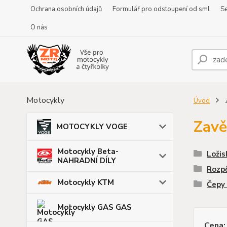
Ochrana osobních údajů
Formulář pro odstoupení od sml
Se
O nás
Motocykly
Úvod
Z
Zavě
MOTOCYKLY VOGE
Motocykly Beta-
Ložis
NAHRADNÍ DÍLY
Rozpě
Motocykly KTM
Čepy 
Motocykly GAS GAS
Cena: