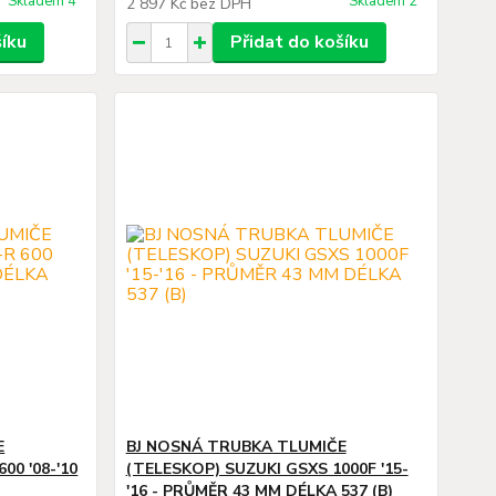
Skladem 4
Skladem 2
2 897 Kč
bez DPH
šíku
Přidat do košíku
E
BJ NOSNÁ TRUBKA TLUMIČE
00 '08-'10
(TELESKOP) SUZUKI GSXS 1000F '15-
'16 - PRŮMĚR 43 MM DÉLKA 537 (B)