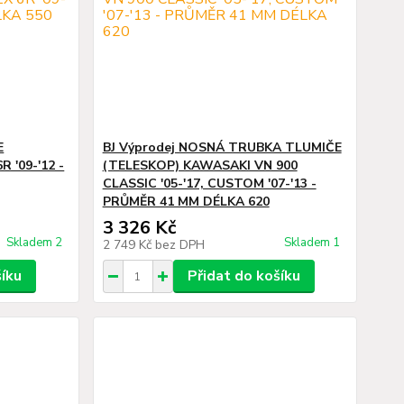
E
BJ Výprodej NOSNÁ TRUBKA TLUMIČE
 '09-'12 -
(TELESKOP) KAWASAKI VN 900
CLASSIC '05-'17, CUSTOM '07-'13 -
PRŮMĚR 41 MM DÉLKA 620
3 326 Kč
Skladem 2
Skladem 1
2 749 Kč
bez DPH
šíku
Přidat do košíku