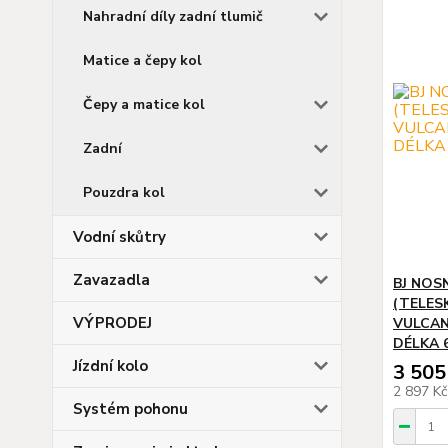
Nahradní díly zadní tlumič
Matice a čepy kol
Čepy a matice kol
Zadní
Pouzdra kol
Vodní skůtry
Zavazadla
BJ NOS
(TELES
VÝPRODEJ
VULCAN 
DÉLKA 
Jízdní kolo
3 505
2 897 K
Systém pohonu