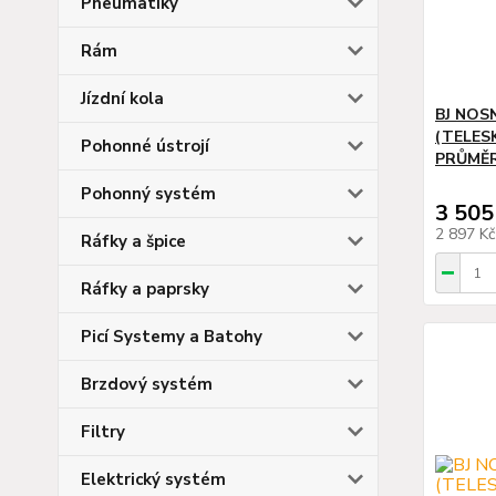
Pneumatiky
Rám
Jízdní kola
BJ NOS
(TELES
Pohonné ústrojí
PRŮMĚR
Pohonný systém
3 505
2 897 K
Ráfky a špice
Ráfky a paprsky
Picí Systemy a Batohy
Brzdový systém
Filtry
Elektrický systém