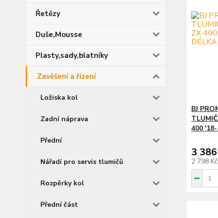
Řetězy
Duše,Mousse
Plasty,sady,blatníky
Zavěšení a řízení
Ložiska kol
BJ PRO
TLUMIČ
Zadní náprava
400 '18
Přední
3 386
2 798 K
Nářadí pro servis tlumičů
Rozpěrky kol
Přední část