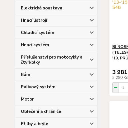
Elektrická soustava
Hnací ústrojí
Chladicí systém
Hnací systém
BJ NOS
(TELESK
Příslušenství pro motocykly a
'19, PR
čtyřkolky
3 981
Rám
3 290 K
Palivový systém
Motor
Oblečení a chrániče
Přilby a brýle