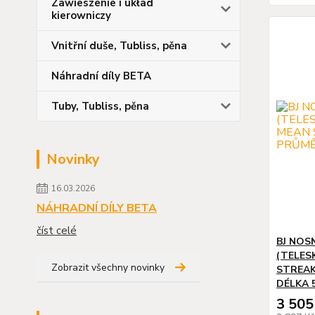
Zawieszenie i układ
kierowniczy
Vnitřní duše, Tubliss, pěna
Náhradní díly BETA
Tuby, Tubliss, pěna
Novinky
16.03.2026
NÁHRADNÍ DÍLY BETA
číst celé
BJ NOS
(TELES
Zobrazit všechny novinky
STREAK
DÉLKA 
3 505