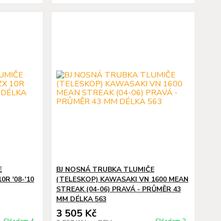
E
BJ NOSNÁ TRUBKA TLUMIČE
R '08-'10
(TELESKOP) KAWASAKI VN 1600 MEAN
5
STREAK (04-06) PRAVÁ - PRŮMĚR 43
MM DÉLKA 563
3 505 Kč