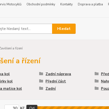
rvis Motocyklů
Obchodní podmínky
Kontakty
Doprava a platba
Hledat
avěšení a řízení
šení a řízení
ka kol
Zadní náprava
Před
rky kol
Přední část
Nahr
a matice kol
Zadní
Pouz
Kč
Od