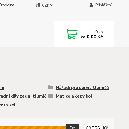
Prodejna
Přihlášení
CZK
0
ks
za
0,00 Kč
ní
Nářadí pro servis tlumičů
adní díly zadní tlumič
Matice a čepy kol
dra kol
Do
Kč