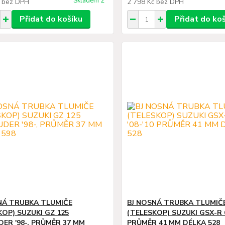
Skladem 2
č
bez DPH
2 798 Kč
bez DPH
Přidat do košíku
Přidat do ko
NÁ TRUBKA TLUMIČE
BJ NOSNÁ TRUBKA TLUMIČ
KOP) SUZUKI GZ 125
(TELESKOP) SUZUKI GSX-R 6
ER '98-, PRŮMĚR 37 MM
PRŮMĚR 41 MM DÉLKA 528