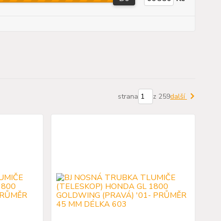
strana
z 259
další