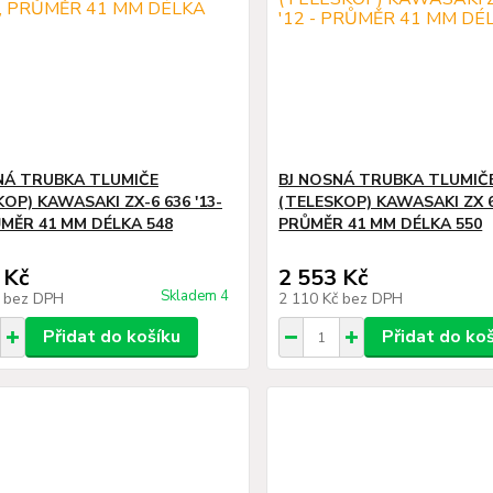
NÁ TRUBKA TLUMIČE
BJ NOSNÁ TRUBKA TLUMIČ
OP) KAWASAKI ZX-6 636 '13-
(TELESKOP) KAWASAKI ZX 6R
ŮMĚR 41 MM DÉLKA 548
PRŮMĚR 41 MM DÉLKA 550
 Kč
2 553 Kč
Skladem 4
č
bez DPH
2 110 Kč
bez DPH
Přidat do košíku
Přidat do ko