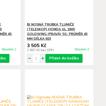
E
BJ NOSNÁ TRUBKA TLUMIČE
0
(TELESKOP) HONDA GL 1800
ŮMĚR 45
GOLDWING (PRAVÁ) '01- PRŮMĚR 45
MM DÉLKA 603
3 505 Kč
Skladem 2
Skladem 3
2 897 Kč
bez DPH
šíku
Přidat do košíku