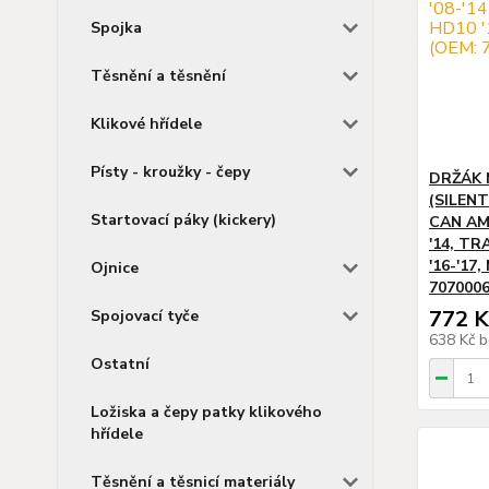
Spojka
Těsnění a těsnění
Klikové hřídele
Písty - kroužky - čepy
DRŽÁK
(SILEN
Startovací páky (kickery)
CAN AM
'14, T
'16-'17
Ojnice
7070006
772 K
Spojovací tyče
638 Kč
b
Ostatní
Ložiska a čepy patky klikového
hřídele
Těsnění a těsnicí materiály