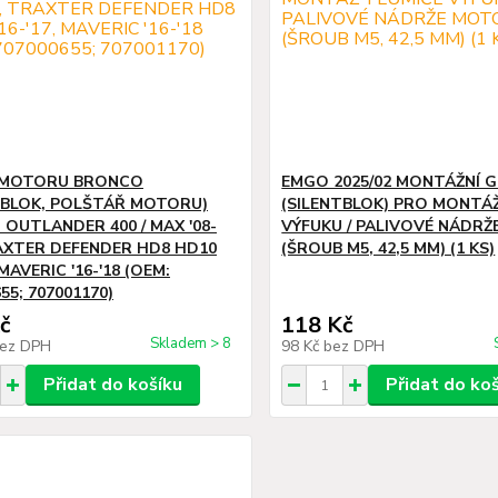
 MOTORU BRONCO
EMGO 2025/02 MONTÁŽNÍ 
TBLOK, POLŠTÁŘ MOTORU)
(SILENTBLOK) PRO MONTÁ
 OUTLANDER 400 / MAX '08-
VÝFUKU / PALIVOVÉ NÁDR
RAXTER DEFENDER HD8 HD10
(ŠROUB M5, 42,5 MM) (1 KS)
, MAVERIC '16-'18 (OEM:
55; 707001170)
č
118 Kč
Skladem > 8
ez DPH
98 Kč
bez DPH
Přidat do košíku
Přidat do ko