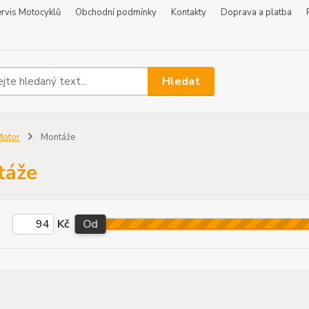
rvis Motocyklů
Obchodní podmínky
Kontakty
Doprava a platba
Hledat
Motor
Montáže
táže
Kč
Od