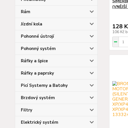
SIMERB
(VNĚJŠÍ
Rám
Jízdní kola
128 K
106 Kč
b
Pohonné ústrojí
Pohonný systém
Ráfky a špice
Ráfky a paprsky
Picí Systemy a Batohy
Brzdový systém
Filtry
Elektrický systém