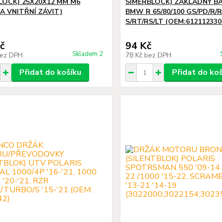
LOCK) 25X20X12 MM M6
SIMERBLOCK) ZÁKLADNY BA
 A VNITŘNÍ ZÁVIT)
BMW R 65/80/100 GS/PD/R/R
S/RT/RS/LT (OEM:612112330
č
94 Kč
Skladem 2
ez DPH
78 Kč
bez DPH
Přidat do košíku
Přidat do ko