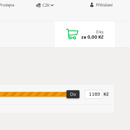
Prodejna
Přihlášení
CZK
0
ks
za
0,00 Kč
Do
Kč