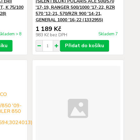
TERIÍ
(SILENTBLOK) POLARIS ACE 500/570
T, K 75/100
'17-19, RANGER 500/1000 '17-22, RZR
28)
570 '12-21, 570/RZR 900 '14-21,
GENERAL 1000 '16-22 (1332955)
1 189 Kč
Skladem > 8
Skladem 7
983 Kč
bez DPH
šíku
Přidat do košíku