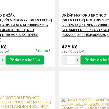
O DRŽÁK
DRŽÁK MOTORU BRONCO
/PŘEVODOVKY (SILENTBLOK)
(SILENTBLOK) POLARIS S
LARIS GENERAL 1000/4P '16-
550 '09-14 /850 '09-22 /1000 
0 XP/XP4 '20-'21, RZR
SCRAMBLER 850 '13-21 '14-
TURBO/S '15-'21 (OEM:
(3022000;3022154;3023594;3
)
 Kč
475 Kč
Skladem 5
ez DPH
393 Kč
bez DPH
Přidat do košíku
Přidat do ko