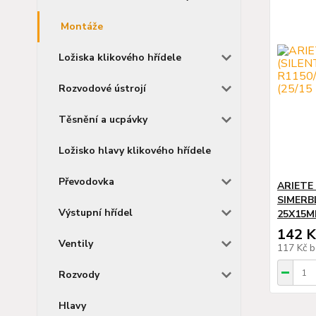
Montáže
Ložiska klikového hřídele
Rozvodové ústrojí
Těsnění a ucpávky
Ložisko hlavy klikového hřídele
Převodovka
ARIETE
SIMERB
Výstupní hřídel
25X15MM
142 K
Ventily
117 Kč
b
Rozvody
Hlavy