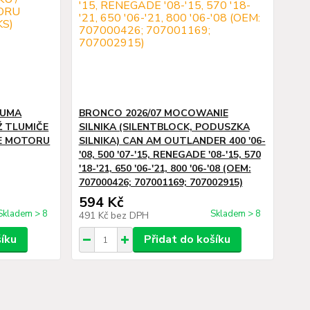
GUMA
BRONCO 2026/07 MOCOWANIE
Ž TLUMIČE
SILNIKA (SILENTBLOCK, PODUSZKA
ŽE MOTORU
SILNIKA) CAN AM OUTLANDER 400 '06-
'08, 500 '07-'15, RENEGADE '08-'15, 570
'18-'21, 650 '06-'21, 800 '06-'08 (OEM:
707000426; 707001169; 707002915)
594 Kč
Skladem > 8
Skladem > 8
491 Kč
bez DPH
šíku
Přidat do košíku