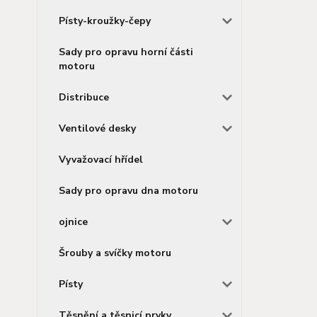
Písty-kroužky-čepy
Sady pro opravu horní části
motoru
Distribuce
Ventilové desky
Vyvažovací hřídel
Sady pro opravu dna motoru
ojnice
Šrouby a svíčky motoru
Písty
Těsnění a těsnicí prvky