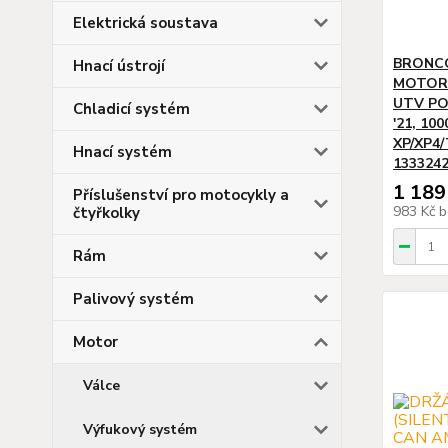
Elektrická soustava
BRONC
Hnací ústrojí
MOTORU
UTV PO
Chladicí systém
'21, 100
XP/XP4/
Hnací systém
1333242
1 189
Příslušenství pro motocykly a
983 Kč
b
čtyřkolky
Rám
Palivový systém
Motor
Válce
Výfukový systém