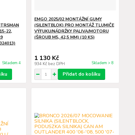
EMGO 2025/02 MONTÁŽNÍ GUMY
POTRSMAN
(SILENTBLOK) PRO MONTÁŽ TLUMIČE
'15-22,
VÝFUKU/NÁDRŽKY PALIVA/MOTORU
19
(ŠROUB M5, 42,5 MM) (10 KS)
024013)
1 130 Kč
Skladem 4
Skladem > 8
934 Kč
bez DPH
šíku
Přidat do košíku