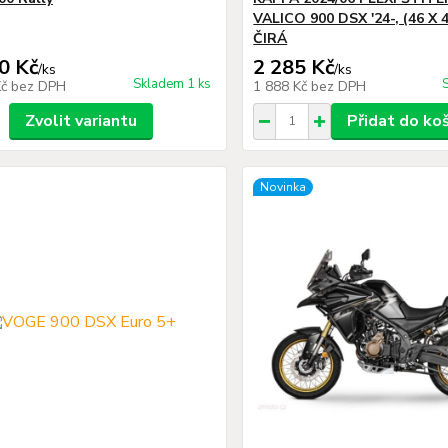
VALICO 900 DSX '24-, (46 X 
ČIRÁ
0 Kč
2 285 Kč
/
ks
/
ks
Skladem 1 ks
Kč
bez DPH
1 888 Kč
bez DPH
Zvolit variantu
Přidat do ko
Novinka