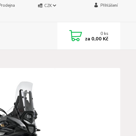
Prodejna
Přihlášení
CZK
0
ks
za
0,00 Kč