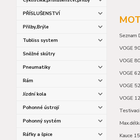
PŘÍSLUŠENSTVÍ
MOT
Přilby,Brýle
Seznam D
Tubliss system
VOGE 90
Sněžné skútry
VOGE 80
Pneumatiky
VOGE 6
Rám
VOGE 52
Jízdní kola
VOGE 1
Pohonné ústrojí
Testivaci
Pohonný systém
Max.délka
Ráfky a špice
Kauce 15