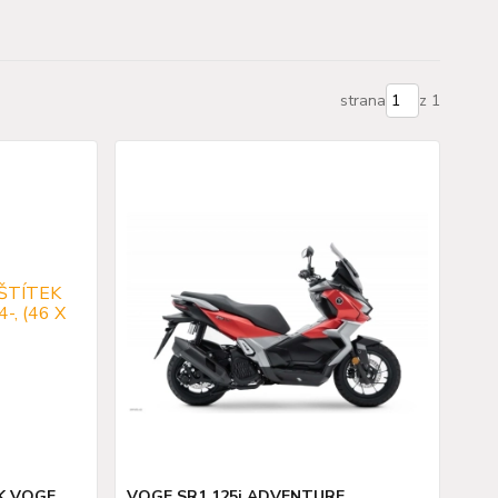
strana
z 1
EK VOGE
VOGE SR1 125i ADVENTURE