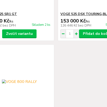
25 SR1 GT
VOGE 525 DSX TOURING,B
0 Kč
153 000 Kč
/
ks
/
ks
Skladem 2 ks
Kč
bez DPH
126 446 Kč
bez DPH
Zvolit variantu
Přidat do ko