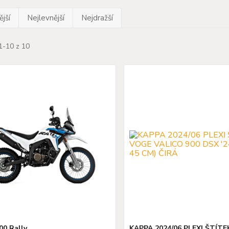
jší
Nejlevnější
Nejdražší
1-10 z 10
0 Rally
KAPPA 2024/06 PLEXI ŠTÍT