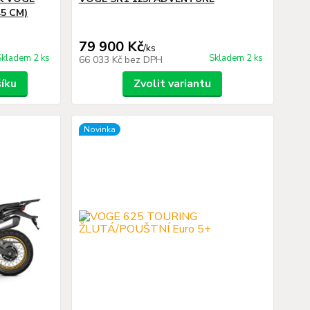
45 CM)
79 900 Kč
/
ks
Skladem 2 ks
Skladem 2 ks
66 033 Kč
bez DPH
šíku
Zvolit variantu
Novinka