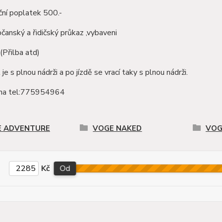
ční poplatek 500.-
čanský a řidičský průkaz ,vybaveni
Přilba atd)
je s plnou nádrži a po jízdě se vrací taky s plnou nádrži.
o na tel:775954964
E ADVENTURE
VOGE NAKED
VOG
Kč
Od