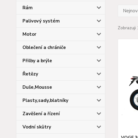
Rám
Nejnově
Palivový systém
Zobrazuji 
Motor
Oblečení a chrániče
Přilby a brýle
Řetězy
Duše,Mousse
Plasty,sady,blatníky
Zavěšení a řízení
Vodní skůtry
VOGE 30