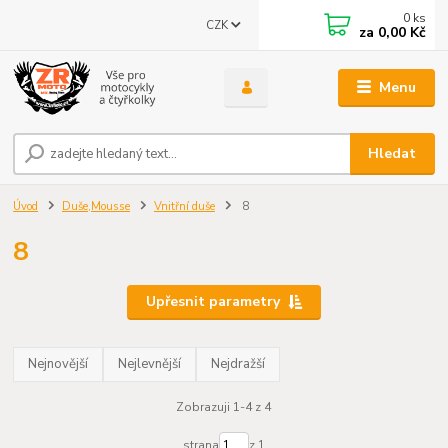
0
ks
CZK
za
0,00 Kč
Menu
Hledat
Úvod
Duše,Mousse
Vnitřní duše
8
8
Upřesnit parametry
Nejnovější
Nejlevnější
Nejdražší
Zobrazuji 1-4 z 4
strana
z 1