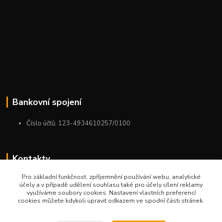
Bankovní spojení
Číslo účtů: 123-4934610257/0100
Kontakty
Pro základní funkčnost, zpříjemnění používání webu, analytické
+420 775 954 963
účely a v případě udělení souhlasu také pro účely cílení reklamy
9:00-12:00-13:00-16:00
využíváme soubory cookies. Nastavení vlastních preferencí
cookies můžete kdykoli upravit odkazem ve spodní části stránek.
ktm.ostrava@email.cz