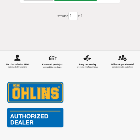
strana
z 1