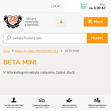
0
ks
CZK
za
0,00 Kč
Menu
Hledat
Úvod
Motocykly Beta-NAHRADNÍ DÍLY
BETA MINI
BETA MINI
V této kategorii nebylo nalezeno žádné zboží.