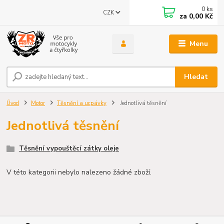
0
ks
CZK
za
0,00 Kč
Menu
Hledat
Úvod
Motor
Těsnění a ucpávky
Jednotlivá těsnění
Jednotlivá těsnění
Těsnění vypouštěcí zátky oleje
V této kategorii nebylo nalezeno žádné zboží.