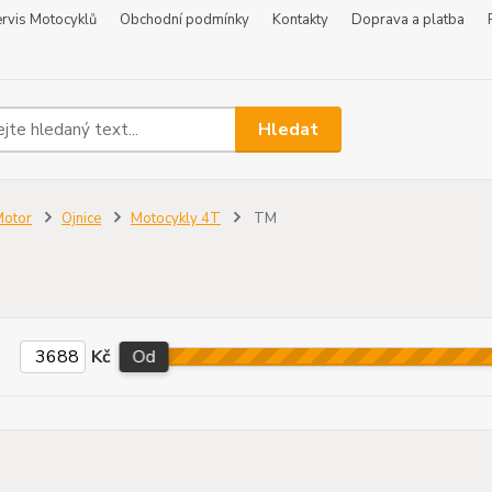
rvis Motocyklů
Obchodní podmínky
Kontakty
Doprava a platba
Hledat
Motor
Ojnice
Motocykly 4T
TM
Kč
Od