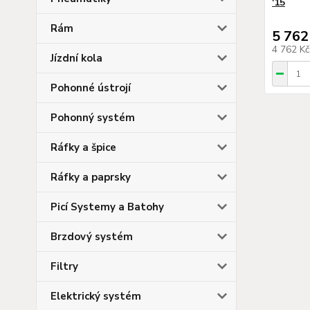
'15
Rám
5 762
4 762 K
Jízdní kola
Pohonné ústrojí
Pohonný systém
Ráfky a špice
Ráfky a paprsky
Picí Systemy a Batohy
Brzdový systém
Filtry
Elektrický systém