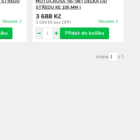
D STŘEDU
MOTOCROSS '05-'08 ( DÉLKA OD
STŘEDU KE 105 MM )
3 688 Kč
Skladem 2
Skladem 2
3 048 Kč
bez DPH
šíku
Přidat do košíku
strana
z 1