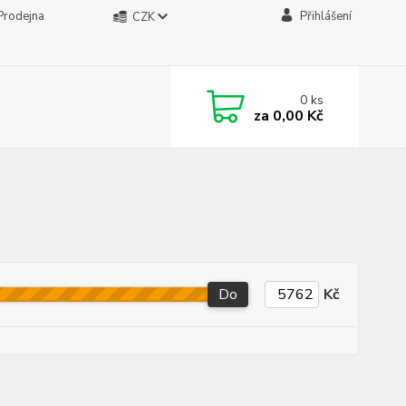
Prodejna
Přihlášení
CZK
0
ks
za
0,00 Kč
Do
Kč