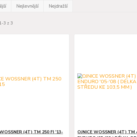
jší
Nejlevnější
Nejdražší
1-3 z 3
WOSSNER (4T) TM 250 FI '13-
OJNICE WOSSNER (4T) TM 