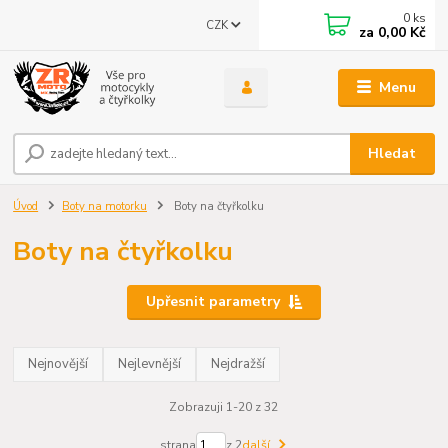
0
ks
CZK
za
0,00 Kč
Menu
Hledat
Úvod
Boty na motorku
Boty na čtyřkolku
Boty na čtyřkolku
Upřesnit parametry
Nejnovější
Nejlevnější
Nejdražší
Zobrazuji 1-20 z 32
strana
z 2
další