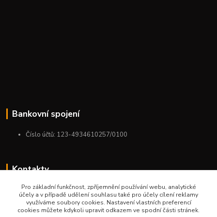
Bankovní spojení
Číslo účtů: 123-4934610257/0100
Kontakty
Pro základní funkčnost, zpříjemnění používání webu, analytické
+420 775 954 963
účely a v případě udělení souhlasu také pro účely cílení reklamy
9:00-12:00-13:00-16:00
využíváme soubory cookies. Nastavení vlastních preferencí
cookies můžete kdykoli upravit odkazem ve spodní části stránek.