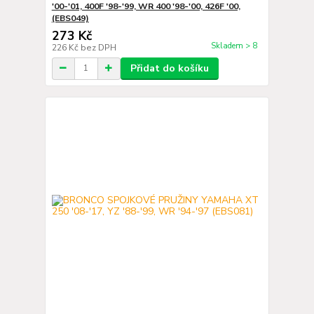
'00-'01, 400F '98-'99, WR 400 '98-'00, 426F '00,
(EBS049)
273 Kč
Skladem > 8
226 Kč
bez DPH
Přidat do košíku