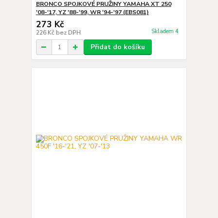
BRONCO SPOJKOVÉ PRUŽINY YAMAHA XT 250
'08-'17, YZ '88-'99, WR '94-'97 (EBS081)
273 Kč
Skladem 4
226 Kč
bez DPH
Přidat do košíku