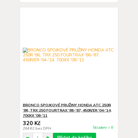
BRONCO SPOJKOVÉ PRUŽINY HONDA ATC 250R
'86, TRX 250 FOURTRAX '86-'87, 450R/ER '04-'14,
700XX '08-'11
320 Kč
Skladem > 8
264 Kč
bez DPH
Přidat do košíku