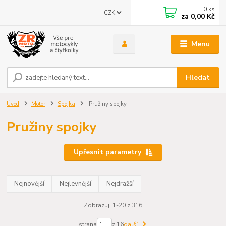
0
ks
CZK
za
0,00 Kč
Menu
Hledat
Úvod
Motor
Spojka
Pružiny spojky
Pružiny spojky
Upřesnit parametry
Nejnovější
Nejlevnější
Nejdražší
Zobrazuji 1-20 z 316
strana
z 16
další