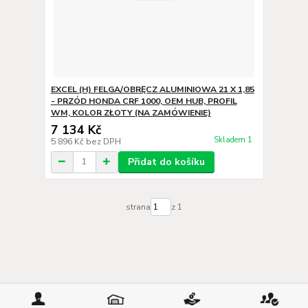
EXCEL (H) FELGA/OBRĘCZ ALUMINIOWA 21 X 1,85
- PRZÓD HONDA CRF 1000, OEM HUB, PROFIL
WM, KOLOR ZŁOTY (NA ZAMÓWIENIE)
7 134 Kč
Skladem 1
5 896 Kč
bez DPH
Přidat do košíku
strana
z 1