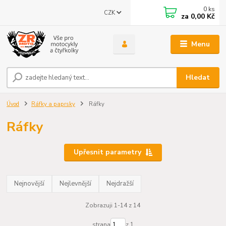
0
ks
CZK
za
0,00 Kč
Menu
Hledat
Úvod
Ráfky a paprsky
Ráfky
Ráfky
Upřesnit parametry
Nejnovější
Nejlevnější
Nejdražší
Zobrazuji 1-14 z 14
strana
z 1