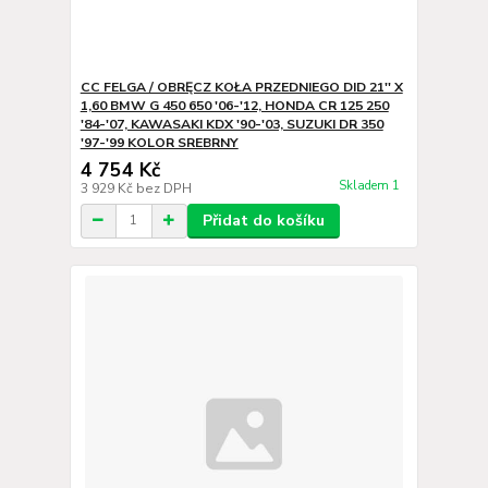
CC FELGA / OBRĘCZ KOŁA PRZEDNIEGO DID 21'' X
1,60 BMW G 450 650 '06-'12, HONDA CR 125 250
'84-'07, KAWASAKI KDX '90-'03, SUZUKI DR 350
'97-'99 KOLOR SREBRNY
4 754 Kč
Skladem 1
3 929 Kč
bez DPH
Přidat do košíku