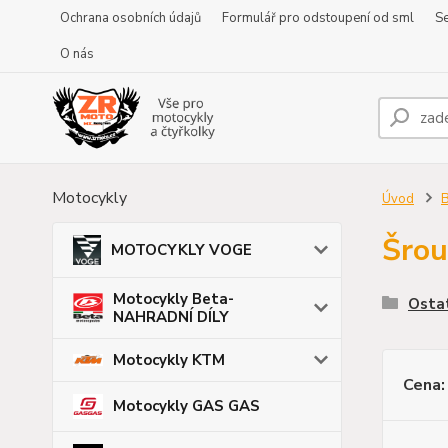
Ochrana osobních údajů
Formulář pro odstoupení od sml
Se
O nás
Motocykly
Úvod
B
Šrou
MOTOCYKLY VOGE
Motocykly Beta-
Ostat
NAHRADNÍ DÍLY
Motocykly KTM
Cena:
Motocykly GAS GAS