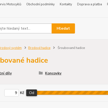
rvis Motocyklů
Obchodní podmínky
Kontakty
Doprava a platba
Hledat
rzdový systém
Brzdové hadice
Šroubované hadice
bované hadice
ní díly
Koncovky
Kč
Od