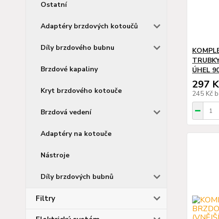
Ostatní
Adaptéry brzdových kotoučů
Díly brzdového bubnu
KOMPL
TRUBKY
Brzdové kapaliny
ÚHEL 9
297 K
Kryt brzdového kotouče
245 Kč
b
Brzdová vedení
Adaptéry na kotouče
Nástroje
Díly brzdových bubnů
Filtry