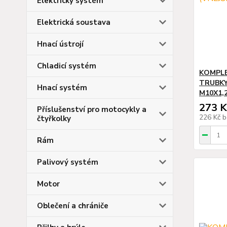
Elektrický systém
Elektrická soustava
Hnací ústrojí
Chladicí systém
KOMPL
TRUBKY
Hnací systém
M10X1,
273 K
Příslušenství pro motocykly a
226 Kč
b
čtyřkolky
Rám
Palivový systém
Motor
Oblečení a chrániče