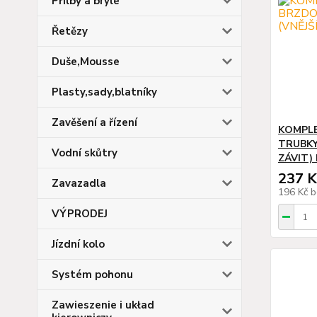
Přilby a brýle
Řetězy
Duše,Mousse
Plasty,sady,blatníky
Zavěšení a řízení
KOMPL
TRUBKY
Vodní skůtry
ZÁVIT)
237 K
Zavazadla
196 Kč
b
VÝPRODEJ
Jízdní kolo
Systém pohonu
Zawieszenie i układ