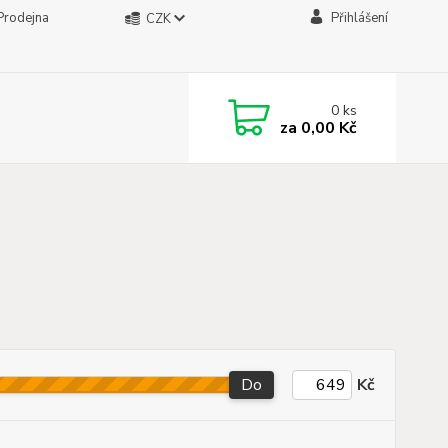
Prodejna
Přihlášení
CZK
0
ks
za
0,00 Kč
Do
Kč