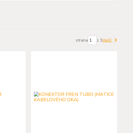
strana
z 3
další