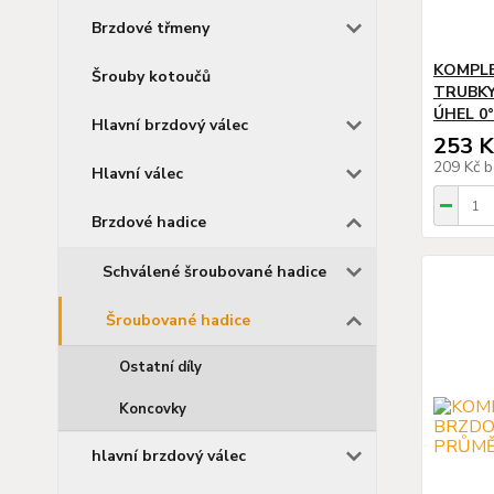
Brzdové třmeny
KOMPL
Šrouby kotoučů
TRUBKY
ÚHEL 0°
Hlavní brzdový válec
253 K
209 Kč
b
Hlavní válec
Brzdové hadice
Schválené šroubované hadice
Šroubované hadice
Ostatní díly
Koncovky
hlavní brzdový válec