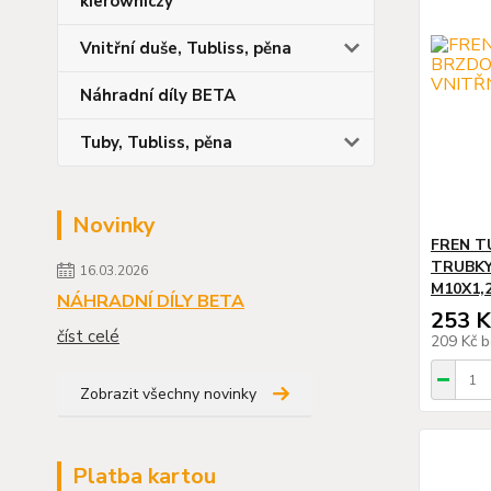
kierowniczy
Vnitřní duše, Tubliss, pěna
Náhradní díly BETA
Tuby, Tubliss, pěna
Novinky
FREN 
TRUBKY
16.03.2026
M10X1,
NÁHRADNÍ DÍLY BETA
253 K
číst celé
209 Kč
b
Zobrazit všechny novinky
Platba kartou