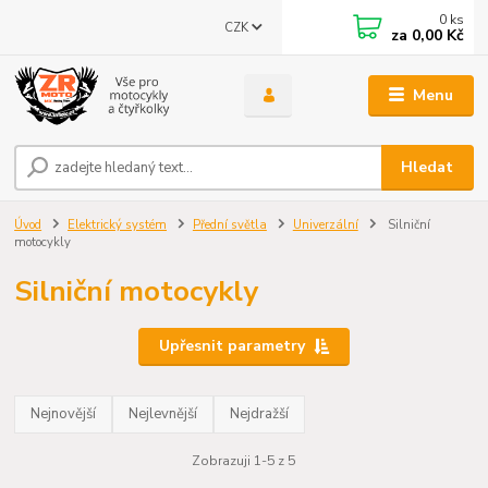
0
ks
CZK
za
0,00 Kč
Menu
Hledat
Úvod
Elektrický systém
Přední světla
Univerzální
Silniční
motocykly
Silniční motocykly
Upřesnit parametry
Nejnovější
Nejlevnější
Nejdražší
Zobrazuji 1-5 z 5