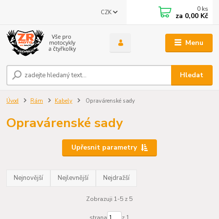
0
ks
CZK
za
0,00 Kč
Menu
Hledat
Úvod
Rám
Kabely
Opravárenské sady
Opravárenské sady
Upřesnit parametry
Nejnovější
Nejlevnější
Nejdražší
Zobrazuji 1-5 z 5
strana
z 1