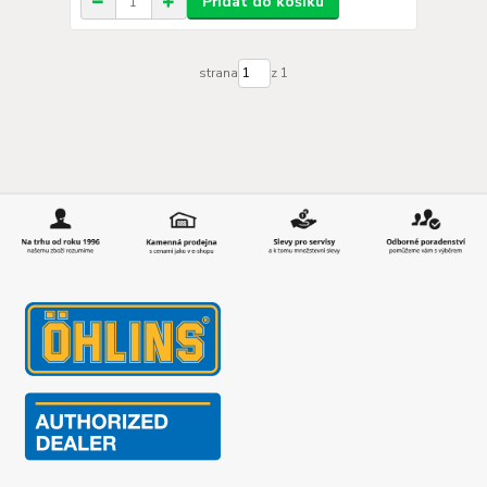
Přidat do košíku
strana
z 1