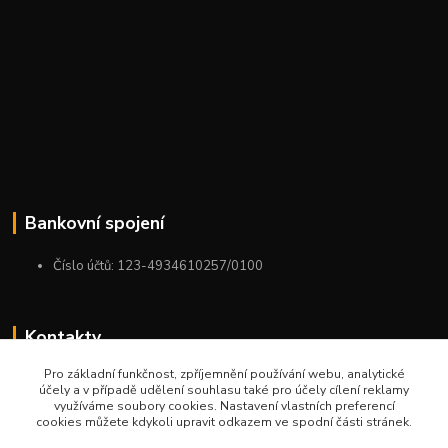
Bankovní spojení
Číslo účtů: 123-4934610257/0100
Kontakty
Pro základní funkčnost, zpříjemnění používání webu, analytické
+420 775 954 963
účely a v případě udělení souhlasu také pro účely cílení reklamy
9:00-12:00-13:00-16:00
využíváme soubory cookies. Nastavení vlastních preferencí
cookies můžete kdykoli upravit odkazem ve spodní části stránek.
ktm.ostrava@email.cz