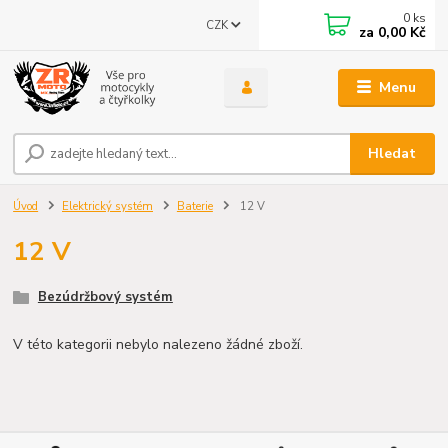
0
ks
CZK
za
0,00 Kč
Menu
Hledat
Úvod
Elektrický systém
Baterie
12 V
12 V
Bezúdržbový systém
V této kategorii nebylo nalezeno žádné zboží.