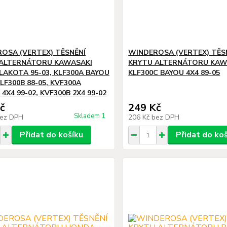
OSA (VERTEX) TĚSNĚNÍ
WINDEROSA (VERTEX) TĚS
ALTERNÁTORU KAWASAKI
KRYTU ALTERNÁTORU KAW
 LAKOTA 95-03, KLF300A BAYOU
KLF300C BAYOU 4X4 89-05
KLF300B 88-05, KVF300A
 4X4 99-02, KVF300B 2X4 99-02
č
249 Kč
Skladem 1
ez DPH
206 Kč
bez DPH
Přidat do košíku
Přidat do ko