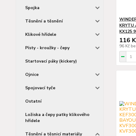
Spojka
WINDER
Těsnění a těsnění
KRYTU 
KX125 9
Klikové hřídele
116 K
96 Kč
be
Písty - kroužky - čepy
Startovací páky (kickery)
Ojnice
Spojovací tyče
Ostatní
Ložiska a čepy patky klikového
hřídele
Těsnění a těsnicí materiály