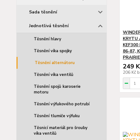
Sada těsnění
Jednotlivá těsnění
WINDER
KRYTU 
Těsnění hlavy
KEF300
Těsnění víka spojky
86-87, 
PRAIRIE
Těsnění alternátoru
249 K
206 Kč
b
Těsnění víka ventilů
Těsnění spojů karoserie
motoru
Těsnění výfukového potrubí
Těsnění tlumiče výfuku
Těsnicí materiál pro šrouby
víka ventilů