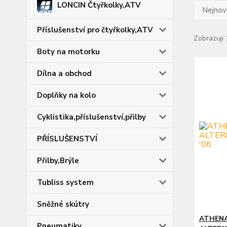
LONCIN Čtyřkolky,ATV
Nejnově
Příslušenství pro čtyřkolky,ATV
Zobrazuji 
Boty na motorku
Dílna a obchod
Doplňky na kolo
Cyklistika,příslušenství,přilby
PŘÍSLUŠENSTVÍ
Přilby,Brýle
Tubliss system
Sněžné skútry
ATHENA
Pneumatiky