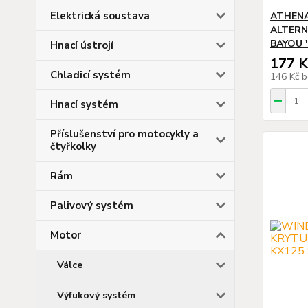
Elektrická soustava
ATHENA
ALTERN
BAYOU '
Hnací ústrojí
177 K
Chladicí systém
146 Kč
b
Hnací systém
Příslušenství pro motocykly a
čtyřkolky
Rám
Palivový systém
Motor
Válce
Výfukový systém