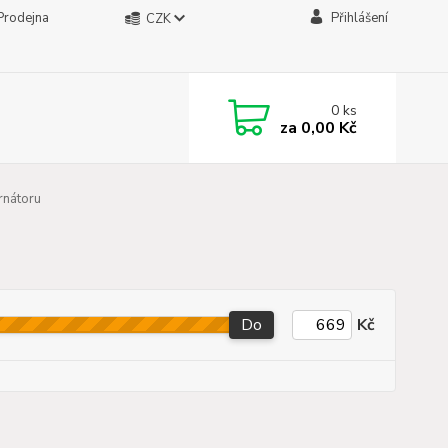
Prodejna
Přihlášení
CZK
0
ks
za
0,00 Kč
rnátoru
Do
Kč