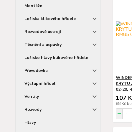
Montáže
Ložiska klikového hřídele
Rozvodové ústrojí
Těsnění a ucpávky
Ložisko hlavy klikového hřídele
Převodovka
WINDER
Výstupní hřídel
KRYTU 
02-20, 
Ventily
107 K
88 Kč
be
Rozvody
Hlavy