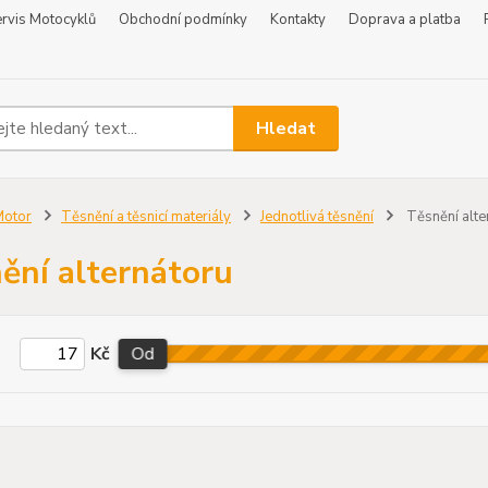
rvis Motocyklů
Obchodní podmínky
Kontakty
Doprava a platba
Hledat
Motor
Těsnění a těsnicí materiály
Jednotlivá těsnění
Těsnění alte
ění alternátoru
Kč
Od