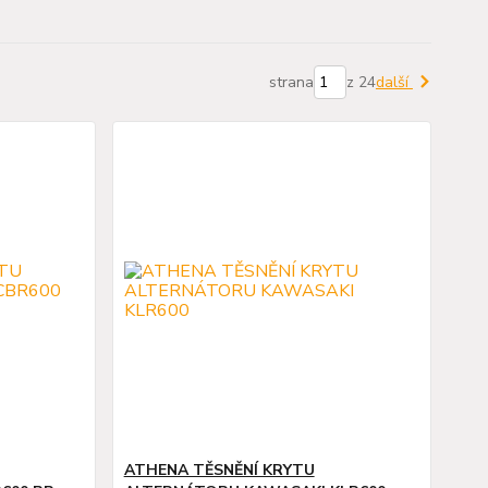
strana
z 24
další
ATHENA TĚSNĚNÍ KRYTU