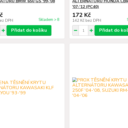
ÁTORU BMW 650 GS '99-'08
ALTERNÁTORU HONDA CBR
'07-'12 (PC40)
č
172 Kč
Skladem > 8
ez DPH
142 Kč
bez DPH
Přidat do košíku
Přidat do ko