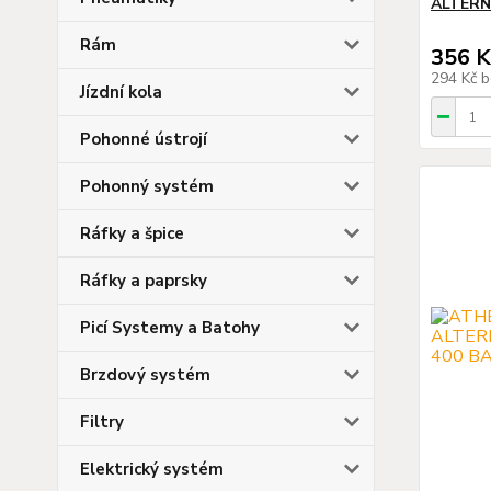
ALTERN
Rám
356 K
294 Kč
b
Jízdní kola
Pohonné ústrojí
Pohonný systém
Ráfky a špice
Ráfky a paprsky
Picí Systemy a Batohy
Brzdový systém
Filtry
Elektrický systém