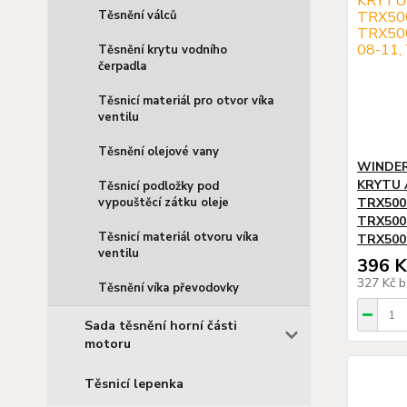
Těsnění válců
Těsnění krytu vodního
čerpadla
Těsnicí materiál pro otvor víka
ventilu
Těsnění olejové vany
WINDER
KRYTU
Těsnicí podložky pod
vypouštěcí zátku oleje
TRX500
TRX500F
Těsnicí materiál otvoru víka
TRX500
ventilu
396 K
327 Kč
b
Těsnění víka převodovky
Sada těsnění horní části
motoru
Těsnicí lepenka