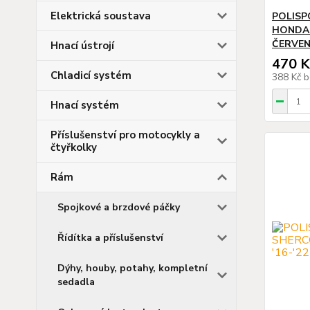
Elektrická soustava
POLISP
HONDA 
ČERVE
Hnací ústrojí
470 K
Chladicí systém
388 Kč
b
Hnací systém
Příslušenství pro motocykly a
čtyřkolky
Rám
Spojkové a brzdové páčky
Řídítka a příslušenství
Dýhy, houby, potahy, kompletní
sedadla