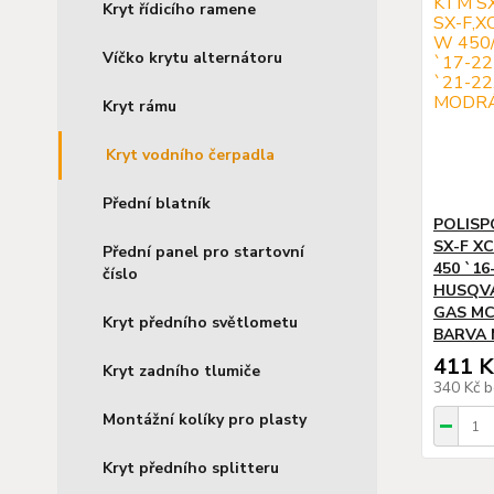
Kryt řídicího ramene
Víčko krytu alternátoru
Kryt rámu
Kryt vodního čerpadla
Přední blatník
POLISP
SX-F XC
Přední panel pro startovní
450 `16
číslo
HUSQVAR
GAS MC-
Kryt předního světlometu
BARVA
411 K
Kryt zadního tlumiče
340 Kč
b
Montážní kolíky pro plasty
Kryt předního splitteru