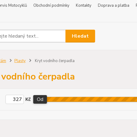
rvis Motocyklů
Obchodní podmínky
Kontakty
Doprava a platba
Hledat
Rám
Plasty
Kryt vodního čerpadla
 vodního čerpadla
Kč
Od