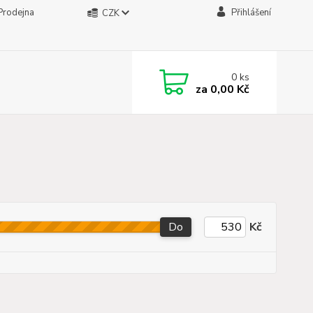
Prodejna
Přihlášení
CZK
0
ks
za
0,00 Kč
Do
Kč