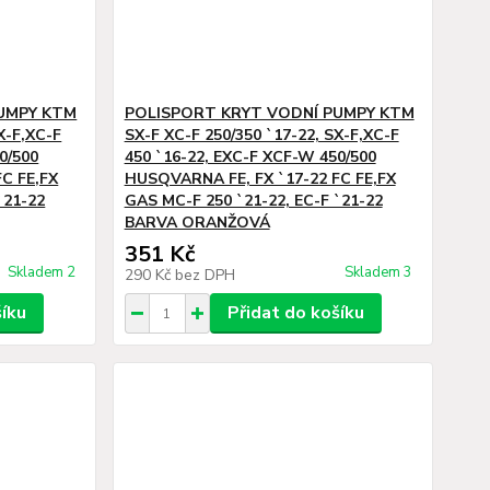
UMPY KTM
POLISPORT KRYT VODNÍ PUMPY KTM
X-F,XC-F
SX-F XC-F 250/350 `17-22, SX-F,XC-F
0/500
450 `16-22, EXC-F XCF-W 450/500
C FE,FX
HUSQVARNA FE, FX `17-22 FC FE,FX
`21-22
GAS MC-F 250 `21-22, EC-F `21-22
BARVA ORANŽOVÁ
351 Kč
Skladem 2
Skladem 3
290 Kč
bez DPH
šíku
Přidat do košíku