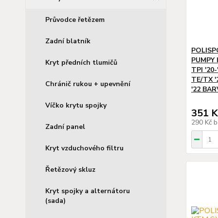
Průvodce řetězem
Zadní blatník
POLISP
PUMPY K
Kryt předních tlumičů
TPI '2
TE/TX '2
Chránič rukou + upevnění
'22 BA
Víčko krytu spojky
351 K
290 Kč
b
Zadní panel
Kryt vzduchového filtru
Řetězový skluz
Kryt spojky a alternátoru
(sada)