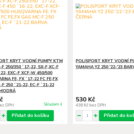
ORT KRYT VODNÍ PUMPY KTM
POLISPORT KRYT VODNÍ P
-F 250/350 `17-22, SX-F,XC-F
YAMAHA YZ 250 '22-'23 BA
-22, EXC-F XCF-W 450/500
NA FE, FX `17-22 FC FE,FX
F 250 `21-22, EC-F `21-22
 MODRÁ
č
530 Kč
Skladem 4
ez DPH
438 Kč
bez DPH
Přidat do košíku
Přidat do ko