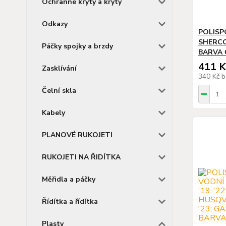
Ochranné kryty a kryty
Odkazy
POLISP
SHERCO 
Páčky spojky a brzdy
BARVA 
411 K
Zasklívání
340 Kč
b
Čelní skla
Kabely
PLANOVÉ RUKOJETI
RUKOJETI NA ŘIDÍTKA
Měřidla a páčky
Řídítka a řídítka
Plasty