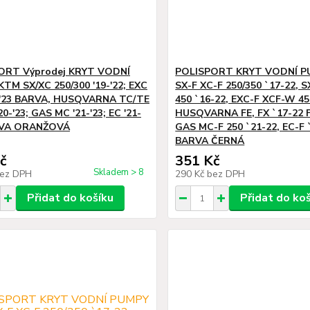
ORT Výprodej KRYT VODNÍ
POLISPORT KRYT VODNÍ P
TM SX/XC 250/300 '19-'22; EXC
SX-F XC-F 250/350 `17-22, S
0-'23 BARVA, HUSQVARNA TC/TE
450 `16-22, EXC-F XCF-W 45
0-'23; GAS MC '21-'23; EC '21-
HUSQVARNA FE, FX `17-22 F
RVA ORANŽOVÁ
GAS MC-F 250 `21-22, EC-F 
BARVA ČERNÁ
č
351 Kč
Skladem > 8
ez DPH
290 Kč
bez DPH
Přidat do košíku
Přidat do ko