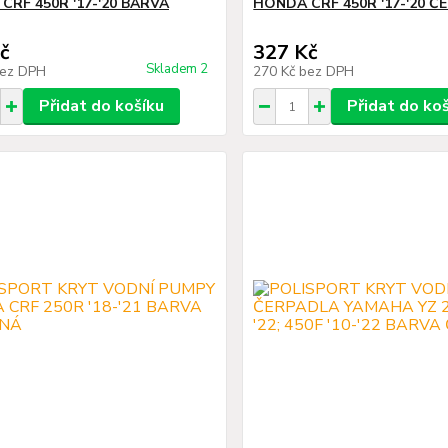
CRF 450R '17-'20 BARVA
HONDA CRF 450R '17-'20 Č
č
327 Kč
Skladem 2
ez DPH
270 Kč
bez DPH
Přidat do košíku
Přidat do ko