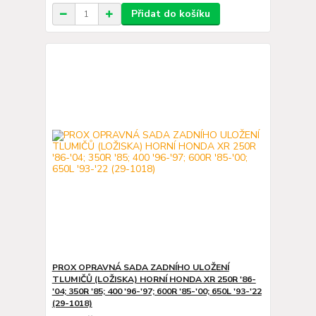
Přidat do košíku
PROX OPRAVNÁ SADA ZADNÍHO ULOŽENÍ
TLUMIČŮ (LOŽISKA) HORNÍ HONDA XR 250R '86-
'04; 350R '85; 400 '96-'97; 600R '85-'00; 650L '93-'22
(29-1018)