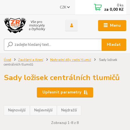
0
ks
CZK
za
0,00 Kč
Menu
Hledat
Úvod
Zavěšení a řízení
Nahradní díly zadní tlumič
Sady ložisek
centrálních tlumičů
Sady ložisek centrálních tlumičů
Upřesnit parametry
Nejnovější
Nejlevnější
Nejdražší
Zobrazuji 1-8 z 8