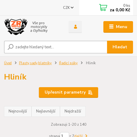
0
ks
CZK
za
0,00 Kč
Menu
Hledat
Úvod
Plasty,sady,blatníky
Řadicí páky
Hliník
Hliník
Upřesnit parametry
Nejnovější
Nejlevnější
Nejdražší
Zobrazuji 1-20 z 140
strana
z 7
další