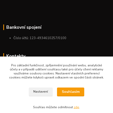
Bankovní spojení
Číslo účtů: 123-4934610257/0100
Kontakty
Pro základní funkčnost, zpříjemnění používání webu, analytické
+420 775 954 963
účely a v případě udělení souhlasu také pro účely cílení reklamy
9:00-12:00-13:00-16:00
využíváme soubory cookies. Nastavení vlastních preferencí
cookies můžete kdykoli upravit odkazem ve spodní části stránek.
ktm.ostrava@email.cz
Souhlasím
Nastavení
Souhlas můžete odmítnout
zde
.
Vytvořeno na
Eshop-rychle.cz