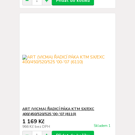
Přidat do košíku
ART (VICMA) ŘADICÍ PÁKA KTM SX/EXC
400/450/520/525 '00-'07 (6110)
1 169 Kč
Skladem 1
966 Kč
bez DPH