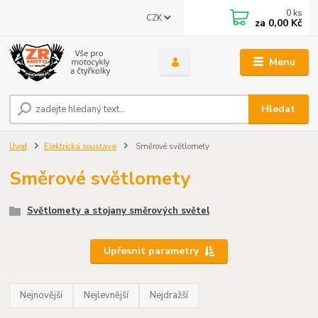
0
ks
CZK
za
0,00 Kč
Menu
Hledat
Úvod
Elektrická soustava
Směrové světlomety
Směrové světlomety
Světlomety a stojany směrových světel
Upřesnit parametry
Nejnovější
Nejlevnější
Nejdražší