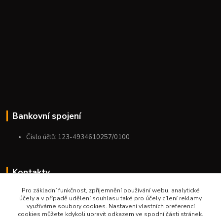
Bankovní spojení
Číslo účtů: 123-4934610257/0100
Kontakty
Pro základní funkčnost, zpříjemnění používání webu, analytické
+420 775 954 963
účely a v případě udělení souhlasu také pro účely cílení reklamy
9:00-12:00-13:00-16:00
využíváme soubory cookies. Nastavení vlastních preferencí
cookies můžete kdykoli upravit odkazem ve spodní části stránek.