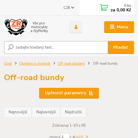
0
ks
CZK
za
0,00 Kč
Menu
Hledat
Úvod
Oblečení a chrániče
Off-road oblečení
Off-road bundy
Off-road bundy
Upřesnit parametry
Nejnovější
Nejlevnější
Nejdražší
Zobrazuji 1-20 z 65
strana
z 4
další