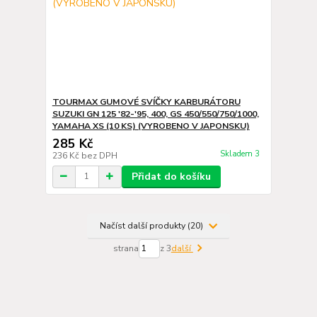
TOURMAX GUMOVÉ SVÍČKY KARBURÁTORU
SUZUKI GN 125 '82-'95, 400, GS 450/550/750/1000,
YAMAHA XS (10 KS) (VYROBENO V JAPONSKU)
285 Kč
Skladem 3
236 Kč
bez DPH
Přidat do košíku
Načíst další produkty (20)
strana
z 3
další