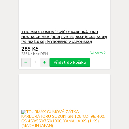
TOURMAX GUMOVÉ SVÍČKY KARBURÁTORU
HONDA CB 750K (RC01) '79-'82, 900F (SC01, SC09)
'79-'82 (10 KS) (VYROBENO V JAPONSKU)
285 Kč
Skladem 2
236 Kč
bez DPH
Přidat do košíku