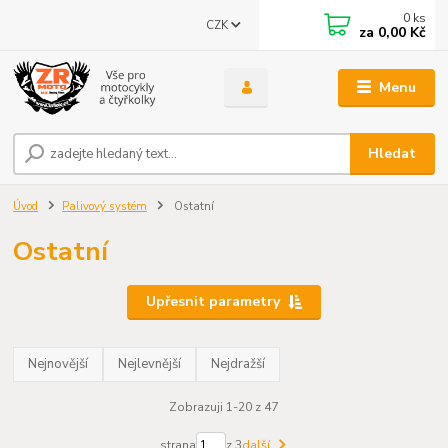
0
ks
CZK
za
0,00 Kč
Menu
Hledat
Úvod
Palivový systém
Ostatní
Ostatní
Upřesnit parametry
Nejnovější
Nejlevnější
Nejdražší
Zobrazuji 1-20 z 47
strana
z 3
další