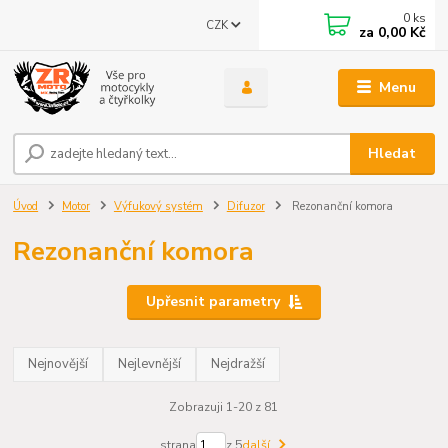
0
ks
CZK
za
0,00 Kč
Menu
Hledat
Úvod
Motor
Výfukový systém
Difuzor
Rezonanční komora
Rezonanční komora
Upřesnit parametry
Nejnovější
Nejlevnější
Nejdražší
Zobrazuji 1-20 z 81
strana
z 5
další