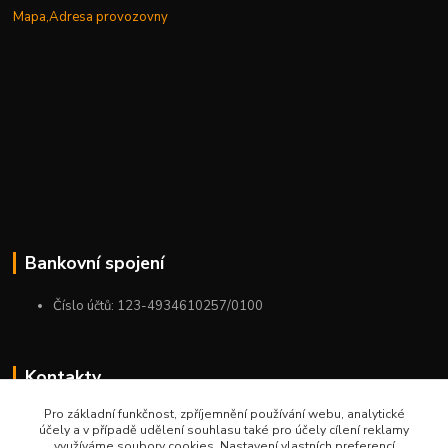
Mapa,Adresa provozovny
Bankovní spojení
Číslo účtů: 123-4934610257/0100
Kontakty
Pro základní funkčnost, zpříjemnění používání webu, analytické
+420 775 954 963
účely a v případě udělení souhlasu také pro účely cílení reklamy
9:00-12:00-13:00-16:00
využíváme soubory cookies. Nastavení vlastních preferencí