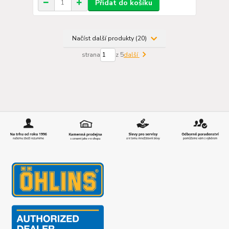
Přidat do košíku
Načíst další produkty (20)
strana
z 5
další