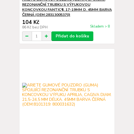
REZONANČNÍ TRUBKU S VÝFUKOVOU
KONCOVKOU FANTIC¶. 17-19MM D. 45MM BARVA
ČERNÁ (OEM:28313005370)
104 Kč
Skladem > 8
86 Kč
bez DPH
Přidat do košíku