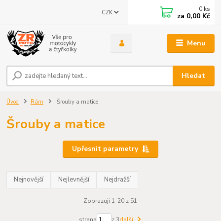
0
ks
CZK
za
0,00 Kč
Menu
Hledat
Úvod
Rám
Šrouby a matice
Šrouby a matice
Upřesnit parametry
Nejnovější
Nejlevnější
Nejdražší
Zobrazuji 1-20 z 51
strana
z 3
další