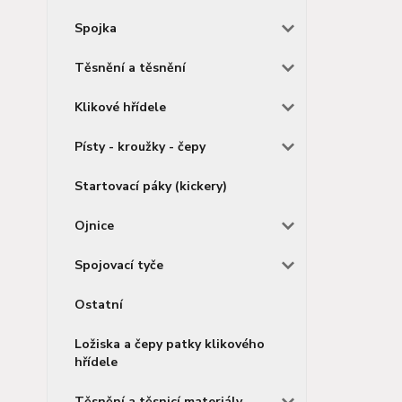
Spojka
Těsnění a těsnění
Klikové hřídele
Písty - kroužky - čepy
Startovací páky (kickery)
Ojnice
Spojovací tyče
Ostatní
Ložiska a čepy patky klikového
hřídele
Těsnění a těsnicí materiály