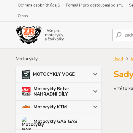
Ochrana osobních údajů
Formulář pro odstoupení od sml
Se
O nás
Motocykly
Úvod
Sady
MOTOCYKLY VOGE
V této ka
Motocykly Beta-
NAHRADNÍ DÍLY
Motocykly KTM
Motocykly GAS GAS