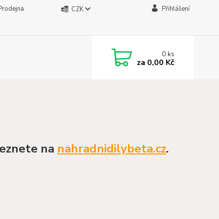
Prodejna
Přihlášení
CZK
0
ks
za
0,00 Kč
leznete na
nahradnidilybeta.cz
.