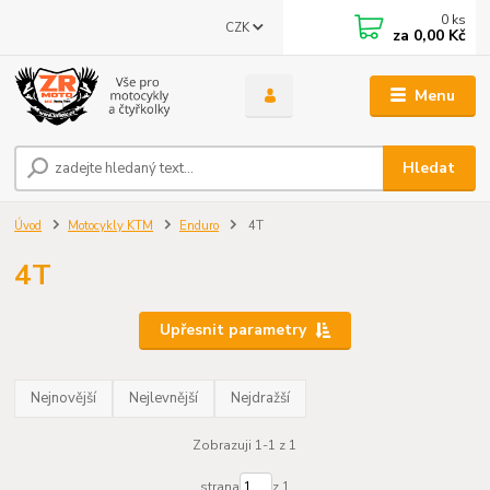
0
ks
CZK
za
0,00 Kč
Menu
Hledat
Úvod
Motocykly KTM
Enduro
4T
4T
Upřesnit parametry
Nejnovější
Nejlevnější
Nejdražší
Zobrazuji 1-1 z 1
strana
z 1