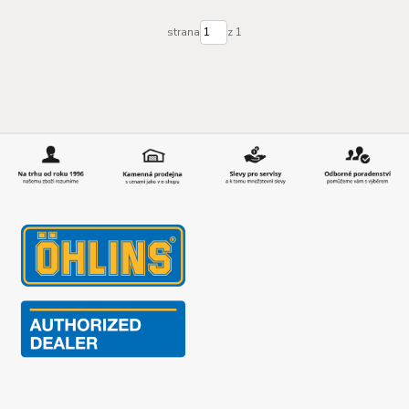
strana
z 1