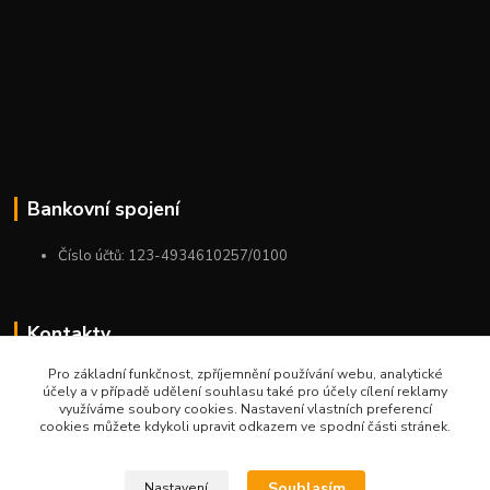
Bankovní spojení
Číslo účtů: 123-4934610257/0100
Kontakty
Pro základní funkčnost, zpříjemnění používání webu, analytické
+420 775 954 963
účely a v případě udělení souhlasu také pro účely cílení reklamy
9:00-12:00-13:00-16:00
využíváme soubory cookies. Nastavení vlastních preferencí
cookies můžete kdykoli upravit odkazem ve spodní části stránek.
ktm.ostrava@email.cz
Souhlasím
Nastavení