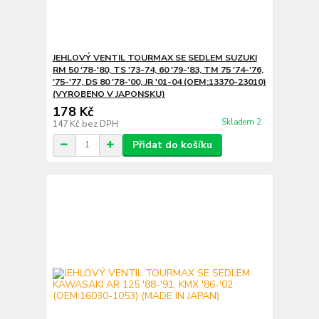
JEHLOVÝ VENTIL TOURMAX SE SEDLEM SUZUKI
RM 50 '78-'80, TS '73-74, 60 '79-'83, TM 75 '74-'76,
'75-'77, DS 80 '78-'00, JR '01-04 (OEM:13370-23010)
(VYROBENO V JAPONSKU)
178 Kč
Skladem 2
147 Kč
bez DPH
Přidat do košíku