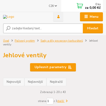
0
ks
CZK
za
0,00 Kč
Menu
Hledat
Úvod
Palivový systém
Sady a díly pro opravy karburátorů
Jehlové
ventily
Jehlové ventily
Upřesnit parametry
Nejnovější
Nejlevnější
Nejdražší
Zobrazuji 1-20 z 43
strana
z 3
další