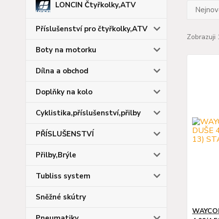
LONCIN Čtyřkolky,ATV
Nejnově
Příslušenství pro čtyřkolky,ATV
Zobrazuji 
Boty na motorku
Dílna a obchod
Doplňky na kolo
Cyklistika,příslušenství,přilby
PŘÍSLUŠENSTVÍ
Přilby,Brýle
Tubliss system
Sněžné skútry
WAYCOM
Pneumatiky