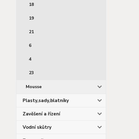
18
19
21
6
4
23
Mousse
Plasty,sady,blatníky
Zavěšení a řízení
Vodní skůtry