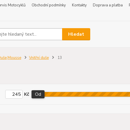
rvis Motocyklů
Obchodní podmínky
Kontakty
Doprava a platba
Hledat
Duše,Mousse
Vnitřní duše
13
Kč
Od