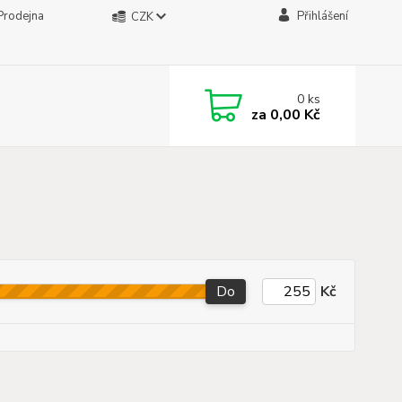
Prodejna
Přihlášení
CZK
0
ks
za
0,00 Kč
Do
Kč