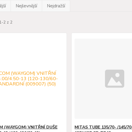
jší
Nejlevnější
Nejdražší
1-2 z 2
 (WAYGOM) VNITŘNÍ DUŠE
MITAS TUBE 135/70- /145/70