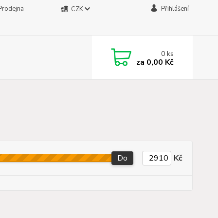
Prodejna
Přihlášení
CZK
0
ks
za
0,00 Kč
Do
Kč