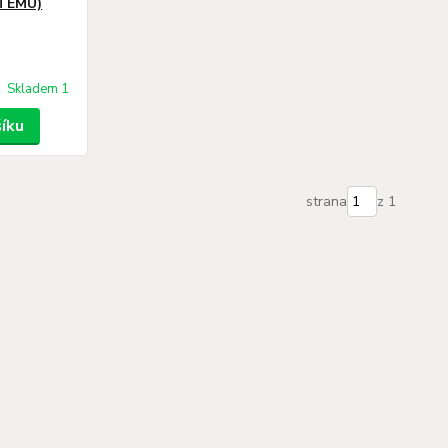
TÉMU)
Skladem 1
šíku
strana
z 1