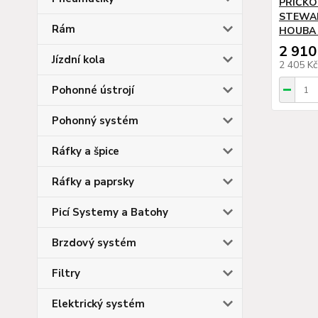
PŘÍČKO
STEWAR
Rám
HOUBA 
2 910
Jízdní kola
2 405 K
Pohonné ústrojí
Pohonný systém
Ráfky a špice
Ráfky a paprsky
Picí Systemy a Batohy
Brzdový systém
Filtry
Elektrický systém