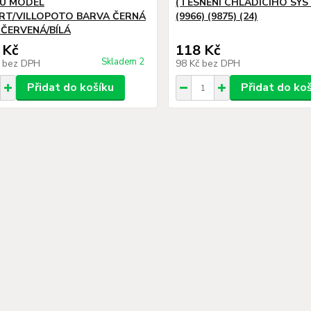
U MODEL
(TĚSNĚNÍ CHLADICÍHO SYS
T/VILLOPOTO BARVA ČERNÁ
(9966) (9875) (24)
ČERVENÁ/BÍLÁ
 Kč
118 Kč
Skladem 2
č
bez DPH
98 Kč
bez DPH
Přidat do košíku
Přidat do ko