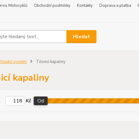
rvis Motocyklů
Obchodní podmínky
Kontakty
Doprava a platba
Hledat
hladicí systém
Těsnicí kapaliny
icí kapaliny
Kč
Od