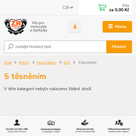
0
ks
CZK
za
0,00 Kč
Menu
Hledat
Úvod
Řetězy
Hnací řetězy
532
S těsněním
S těsněním
V této kategorii nebylo nalezeno žádné zboží.