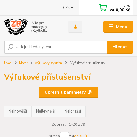
0
ks
CZK
za
0,00 Kč
Menu
Hledat
Úvod
Motor
Výfukový systém
Výfukové příslušenství
Výfukové příslušenství
Upřesnit parametry
Nejnovější
Nejlevnější
Nejdražší
Zobrazuji 1-20 z 79
strana
z 4
další