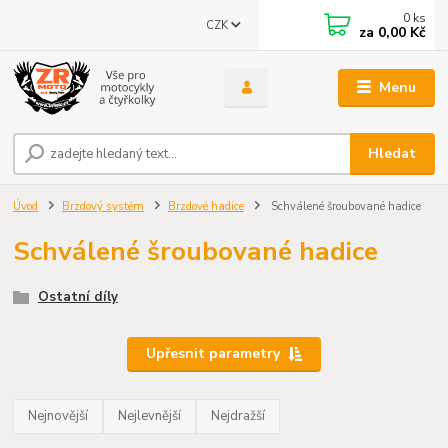
0
ks
CZK
za
0,00 Kč
Menu
Hledat
Úvod
Brzdový systém
Brzdové hadice
Schválené šroubované hadice
Schválené šroubované hadice
Ostatní díly
Upřesnit parametry
Nejnovější
Nejlevnější
Nejdražší