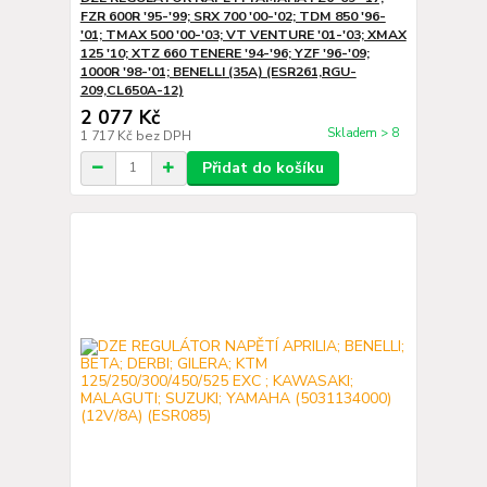
FZR 600R '95-'99; SRX 700 '00-'02; TDM 850 '96-
'01; TMAX 500 '00-'03; VT VENTURE '01-'03; XMAX
125 '10; XTZ 660 TENERE '94-'96; YZF '96-'09;
1000R '98-'01; BENELLI (35A) (ESR261,RGU-
209,CL650A-12)
2 077 Kč
Skladem > 8
1 717 Kč
bez DPH
Přidat do košíku