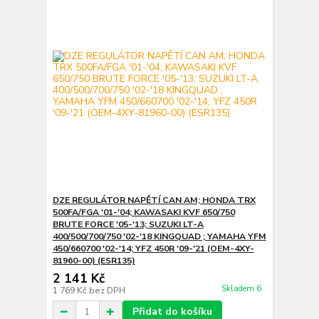
DZE REGULÁTOR NAPĚTÍ CAN AM; HONDA TRX
500FA/FGA '01-'04; KAWASAKI KVF 650/750
BRUTE FORCE '05-'13; SUZUKI LT-A
400/500/700/750 '02-'18 KINGQUAD ; YAMAHA YFM
450/660700 '02-'14; YFZ 450R '09-'21 (OEM-4XY-
81960-00) (ESR135)
2 141 Kč
Skladem 6
1 769 Kč
bez DPH
Přidat do košíku