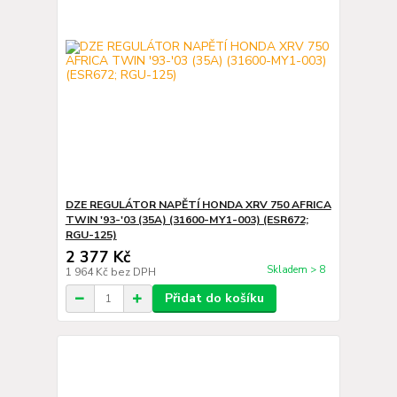
DZE REGULÁTOR NAPĚTÍ HONDA XRV 750 AFRICA
TWIN '93-'03 (35A) (31600-MY1-003) (ESR672;
RGU-125)
2 377 Kč
Skladem > 8
1 964 Kč
bez DPH
Přidat do košíku