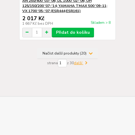
AN 250/400 '03-'06; DL 1000 '02-'06; UH
125/150/200 '07-'14; YAMAHA TMAX 500 '09-11;
VX 1700 '05-'07 (ESR444;ESR161)
2 017 Kč
Skladem > 8
1 667 Kč
bez DPH
Přidat do košíku
Načíst další produkty (20)
strana
z 30
další