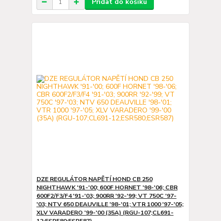
Přidat do košíku
DZE REGULÁTOR NAPĚTÍ HOND CB 250
NIGHTHAWK '91-'00; 600F HORNET '98-'06; CBR
600F2/F3/F4 '91-'03; 900RR '92-'99; VT 750C '97-
'03; NTV 650 DEAUVILLE '98-'01; VTR 1000 '97-'05;
XLV VARADERO '99-'00 (35A) (RGU-107;CL691-
12;ESR580;ESR587)