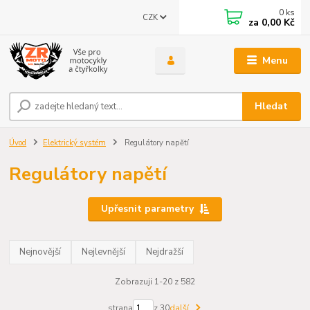
0
ks
CZK
za
0,00 Kč
Menu
Hledat
Úvod
Elektrický systém
Regulátory napětí
Regulátory napětí
Upřesnit parametry
Nejnovější
Nejlevnější
Nejdražší
Zobrazuji 1-20 z 582
strana
z 30
další