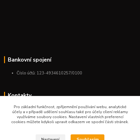
Bankovní spojení
Číslo účtů: 123-4934610257/0100
Kontakty
Pro základní funkčnost, zpříjemnění používání webu, analytické
+420 775 954 963
účely a v případě udělení souhlasu také pro účely cílení reklamy
9:00-12:00-13:00-16:00
využíváme soubory cookies. Nastavení vlastních preferencí
cookies můžete kdykoli upravit odkazem ve spodní části stránek.
ktm.ostrava@email.cz
Souhlasím
Nastavení