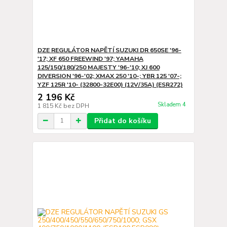
DZE REGULÁTOR NAPĚTÍ SUZUKI DR 650SE '96-
'17; XF 650 FREEWIND '97; YAMAHA
125/150/180/250 MAJESTY '96-'10; XJ 600
DIVERSION '96-'02; XMAX 250 '10-; YBR 125 '07-;
YZF 125R '10- (32800-32E00) (12V/35A) (ESR272)
2 196 Kč
Skladem 4
1 815 Kč
bez DPH
Přidat do košíku