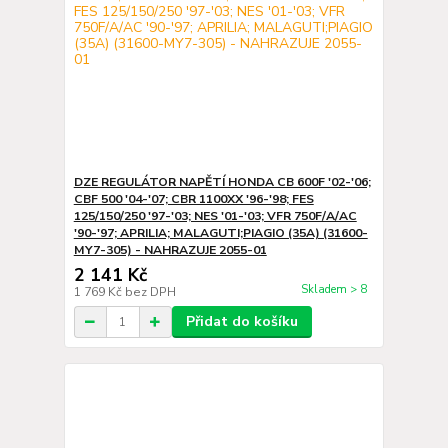
DZE REGULÁTOR NAPĚTÍ HONDA CB 600F '02-'06;
CBF 500 '04-'07; CBR 1100XX '96-'98; FES
125/150/250 '97-'03; NES '01-'03; VFR 750F/A/AC
'90-'97; APRILIA; MALAGUTI;PIAGIO (35A) (31600-
MY7-305) - NAHRAZUJE 2055-01
2 141 Kč
Skladem > 8
1 769 Kč
bez DPH
Přidat do košíku