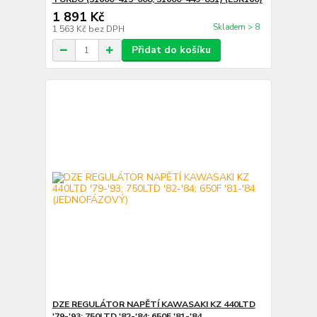
1 891 Kč
Skladem > 8
1 563 Kč
bez DPH
Přidat do košíku
DZE REGULÁTOR NAPĚTÍ KAWASAKI KZ 440LTD
'79-'93; 750LTD '82-'84; 650F '81-'84