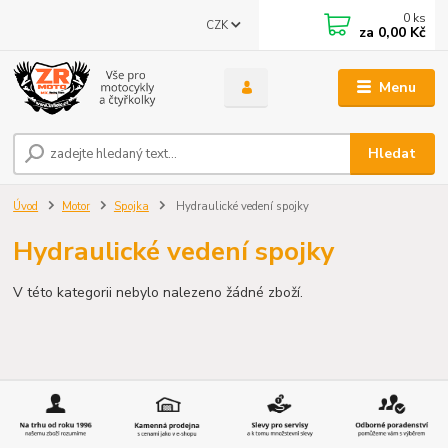
0
ks
CZK
za
0,00 Kč
Menu
Hledat
Úvod
Motor
Spojka
Hydraulické vedení spojky
Hydraulické vedení spojky
V této kategorii nebylo nalezeno žádné zboží.