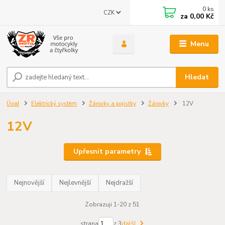
0
ks
CZK
za
0,00 Kč
Menu
Hledat
Úvod
Elektrický systém
Žárovky a pojistky
Žárovky
12V
12V
Upřesnit parametry
Nejnovější
Nejlevnější
Nejdražší
Zobrazuji 1-20 z 51
strana
z 3
další