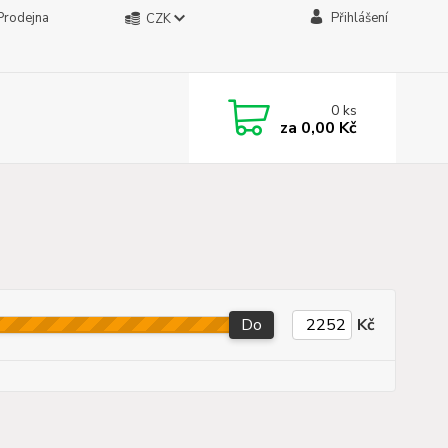
Prodejna
Přihlášení
CZK
0
ks
za
0,00 Kč
Do
Kč