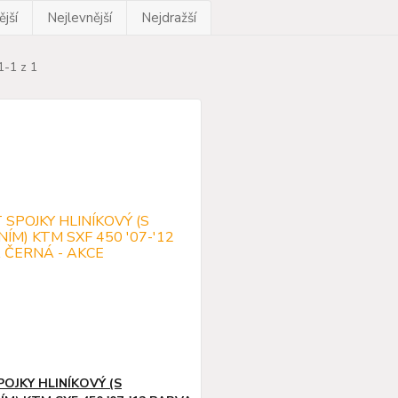
jší
Nejlevnější
Nejdražší
1-1 z 1
POJKY HLINÍKOVÝ (S