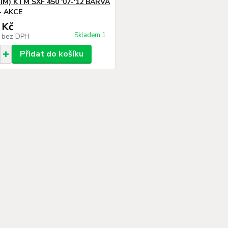
M) KTM SXF 450 '07-'12 BARVA
- AKCE
 Kč
Skladem 1
č
bez DPH
Přidat do košíku