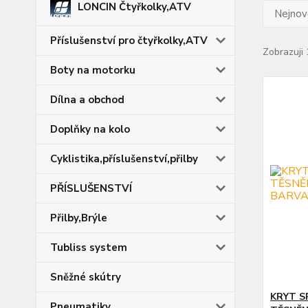
LONCIN Čtyřkolky,ATV
Nejnově
Příslušenství pro čtyřkolky,ATV
Zobrazuji 
Boty na motorku
Dílna a obchod
Doplňky na kolo
Cyklistika,příslušenství,přilby
PŘÍSLUŠENSTVÍ
Přilby,Brýle
Tubliss system
Sněžné skútry
KRYT S
Pneumatiky