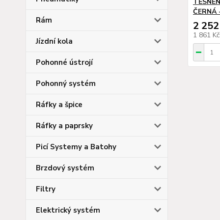
TĚSNĚNÍ
ČERNÁ 
Rám
2 252
1 861 K
Jízdní kola
Pohonné ústrojí
Pohonný systém
Ráfky a špice
Ráfky a paprsky
Picí Systemy a Batohy
Brzdový systém
Filtry
Elektrický systém