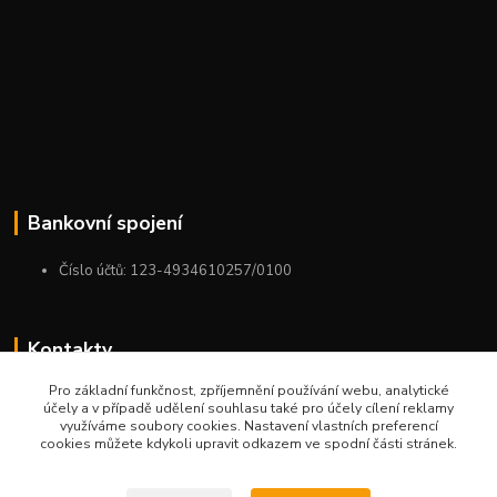
Bankovní spojení
Číslo účtů: 123-4934610257/0100
Kontakty
Pro základní funkčnost, zpříjemnění používání webu, analytické
+420 775 954 963
účely a v případě udělení souhlasu také pro účely cílení reklamy
9:00-12:00-13:00-16:00
využíváme soubory cookies. Nastavení vlastních preferencí
cookies můžete kdykoli upravit odkazem ve spodní části stránek.
ktm.ostrava@email.cz