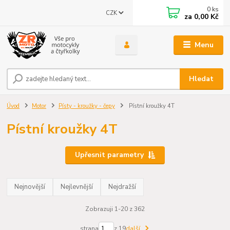
0
ks
CZK
za
0,00 Kč
Menu
Hledat
Úvod
Motor
Písty - kroužky - čepy
Pístní kroužky 4T
Pístní kroužky 4T
Upřesnit parametry
Nejnovější
Nejlevnější
Nejdražší
Zobrazuji 1-20 z 362
strana
z 19
další