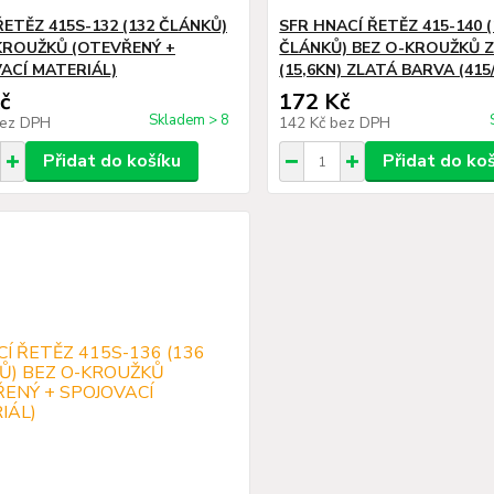
ŘETĚZ 415S-132 (132 ČLÁNKŮ)
SFR HNACÍ ŘETĚZ 415-140 (
KROUŽKŮ (OTEVŘENÝ +
ČLÁNKŮ) BEZ O-KROUŽKŮ Z
ACÍ MATERIÁL)
(15,6KN) ZLATÁ BARVA (415
č
172 Kč
Skladem > 8
ez DPH
142 Kč
bez DPH
Přidat do košíku
Přidat do ko