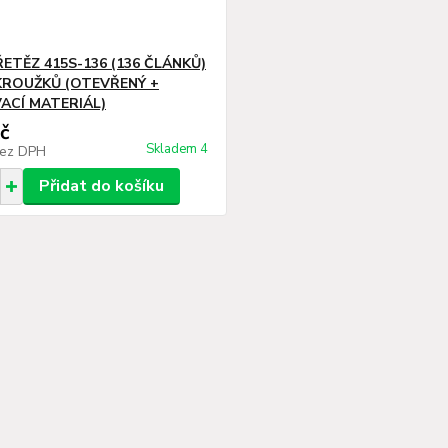
ŘETĚZ 415S-136 (136 ČLÁNKŮ)
KROUŽKŮ (OTEVŘENÝ +
ACÍ MATERIÁL)
č
Skladem 4
ez DPH
Přidat do košíku