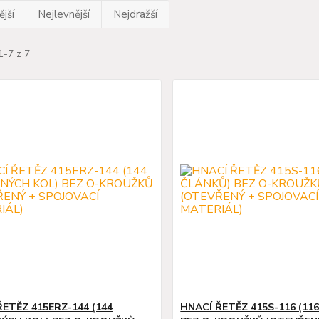
jší
Nejlevnější
Nejdražší
1-7 z 7
ŘETĚZ 415ERZ-144 (144
HNACÍ ŘETĚZ 415S-116 (11