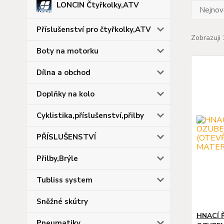
LONCIN Čtyřkolky,ATV
Nejnově
Příslušenství pro čtyřkolky,ATV
Zobrazuji 
Boty na motorku
Dílna a obchod
Doplňky na kolo
Cyklistika,příslušenství,přilby
PŘÍSLUŠENSTVÍ
Přilby,Brýle
Tubliss system
Sněžné skútry
HNACÍ 
Pneumatiky