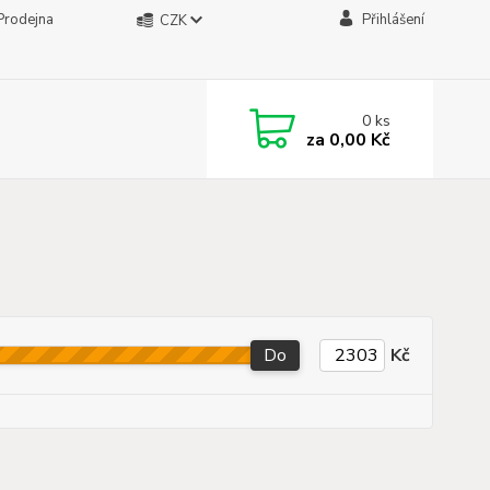
Prodejna
Přihlášení
CZK
0
ks
za
0,00 Kč
Do
Kč