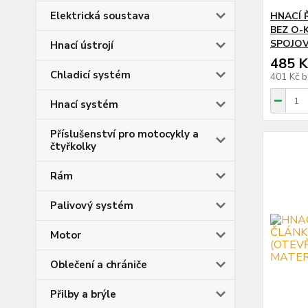
Elektrická soustava
HNACÍ 
BEZ O-
SPOJOV
Hnací ústrojí
485 K
Chladicí systém
401 Kč
b
Hnací systém
Příslušenství pro motocykly a
čtyřkolky
Rám
Palivový systém
Motor
Oblečení a chrániče
Přilby a brýle