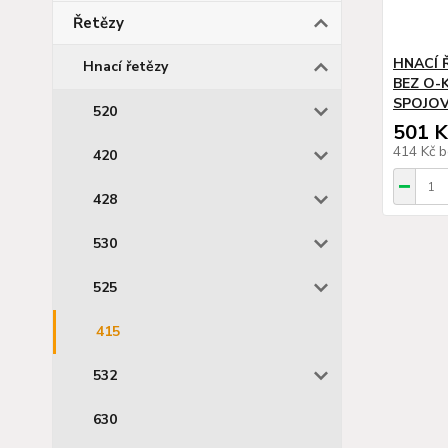
Řetězy
HNACÍ 
Hnací řetězy
BEZ O-
SPOJOV
520
501 K
414 Kč
b
420
428
530
525
415
532
630