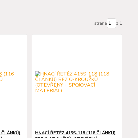
strana
z 1
6 ČLÁNKŮ)
HNACÍ ŘETĚZ 415S-118 (118 ČLÁNKŮ)