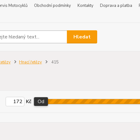
rvis Motocyklů
Obchodní podmínky
Kontakty
Doprava a platba
Hledat
etězy
Hnací řetězy
415
Kč
Od