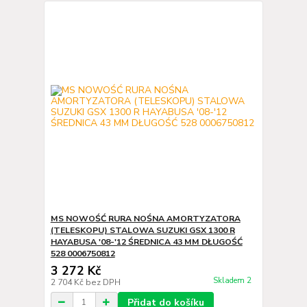
MS NOWOŚĆ RURA NOŚNA AMORTYZATORA
(TELESKOPU) STALOWA SUZUKI GSX 1300 R
HAYABUSA '08-'12 ŚREDNICA 43 MM DŁUGOŚĆ
528 0006750812
3 272 Kč
Skladem 2
2 704 Kč
bez DPH
Přidat do košíku