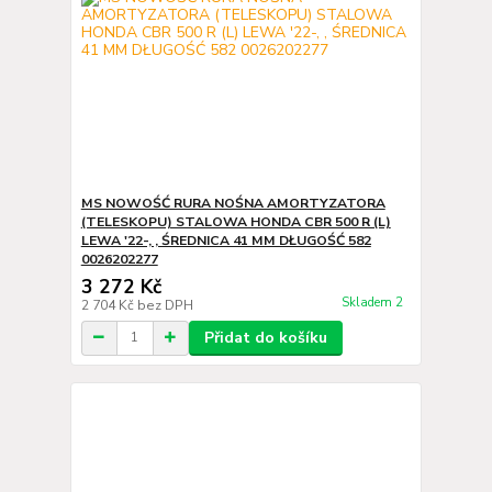
MS NOWOŚĆ RURA NOŚNA AMORTYZATORA
(TELESKOPU) STALOWA HONDA CBR 500 R (L)
LEWA '22-, , ŚREDNICA 41 MM DŁUGOŚĆ 582
0026202277
3 272 Kč
Skladem 2
2 704 Kč
bez DPH
Přidat do košíku