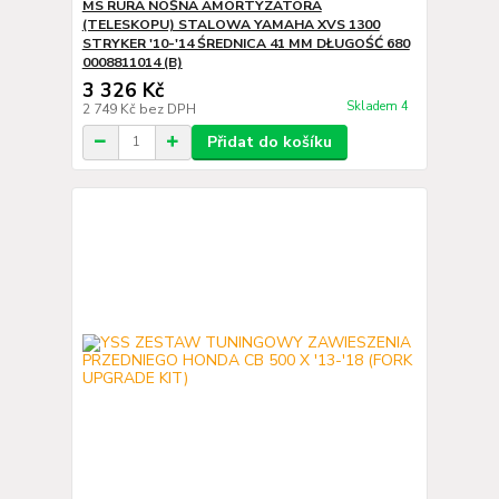
MS RURA NOŚNA AMORTYZATORA
(TELESKOPU) STALOWA YAMAHA XVS 1300
STRYKER '10-'14 ŚREDNICA 41 MM DŁUGOŚĆ 680
0008811014 (B)
3 326 Kč
Skladem 4
2 749 Kč
bez DPH
Přidat do košíku