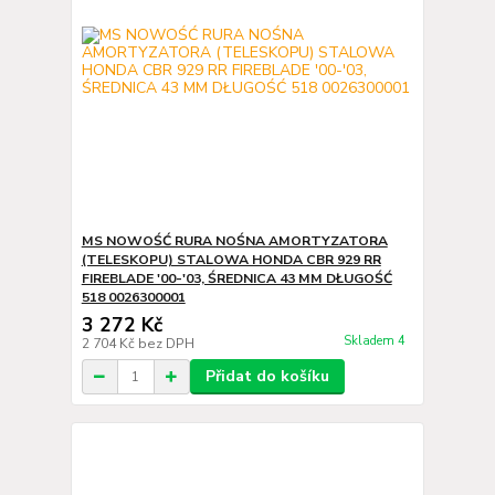
MS NOWOŚĆ RURA NOŚNA AMORTYZATORA
(TELESKOPU) STALOWA HONDA CBR 929 RR
FIREBLADE '00-'03, ŚREDNICA 43 MM DŁUGOŚĆ
518 0026300001
3 272 Kč
Skladem 4
2 704 Kč
bez DPH
Přidat do košíku