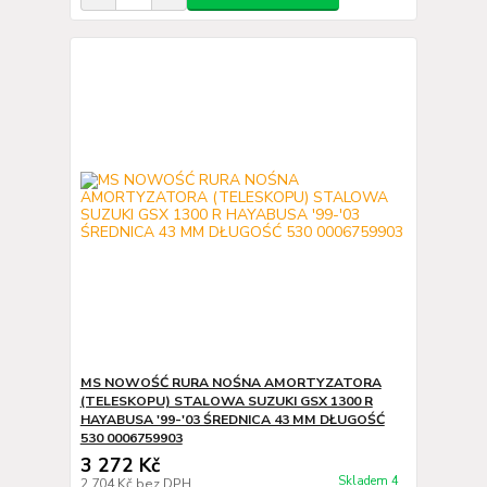
MS NOWOŚĆ RURA NOŚNA AMORTYZATORA
(TELESKOPU) STALOWA SUZUKI GSX 1300 R
HAYABUSA '99-'03 ŚREDNICA 43 MM DŁUGOŚĆ
530 0006759903
3 272 Kč
Skladem 4
2 704 Kč
bez DPH