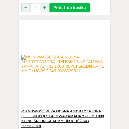
Přidat do košíku
MS NOWOŚĆ RURA NOŚNA AMORTYZATORA
(TELESKOPU) STALOWA YAMAHA YZF-R1 1000
'98-'01 ŚREDNICA 41 MM DŁUGOŚĆ 543
0008329801