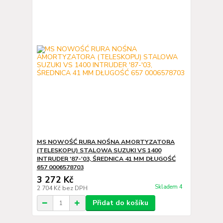
MS NOWOŚĆ RURA NOŚNA AMORTYZATORA
(TELESKOPU) STALOWA SUZUKI VS 1400
INTRUDER '87-'03, ŚREDNICA 41 MM DŁUGOŚĆ
657 0006578703
3 272 Kč
Skladem 4
2 704 Kč
bez DPH
Přidat do košíku