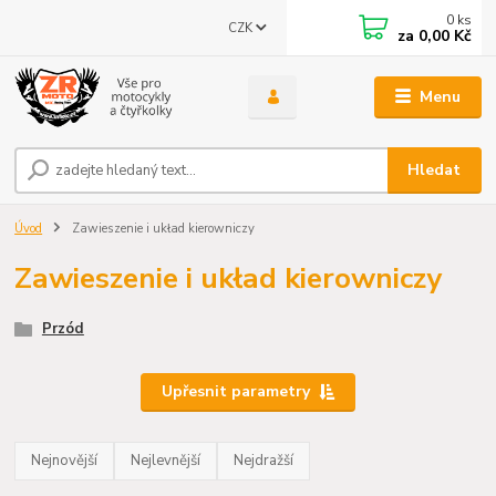
0
ks
CZK
za
0,00 Kč
Menu
Hledat
Úvod
Zawieszenie i układ kierowniczy
Zawieszenie i układ kierowniczy
Przód
Upřesnit parametry
Nejnovější
Nejlevnější
Nejdražší