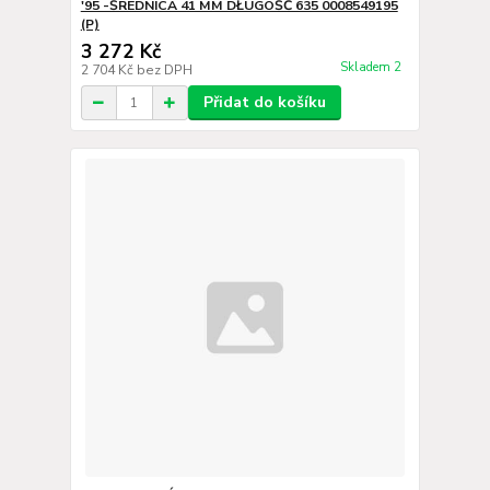
'95 -ŚREDNICA 41 MM DŁUGOŚĆ 635 0008549195
(P)
3 272 Kč
Skladem 2
2 704 Kč
bez DPH
Přidat do košíku