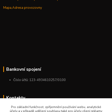
Mapa,Adresa provozovny
Bankovní spojení
Číslo účtů: 123-4934610257/0100
Kontakty
Pro základní funkčnost, zpříjemnění používání webu, analytické
+420 775 954 963
účely a v případě udělení souhlasu také pro účely cílení reklamy