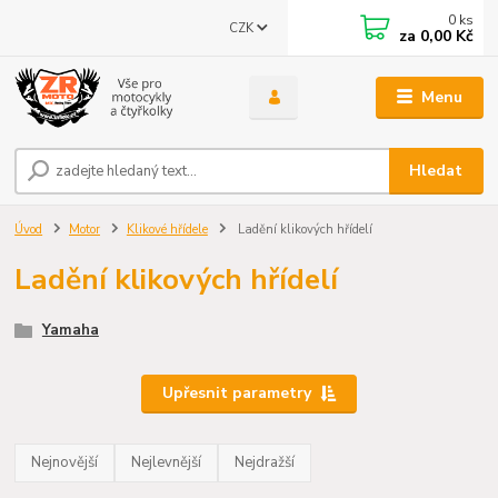
0
ks
CZK
za
0,00 Kč
Menu
Hledat
Úvod
Motor
Klikové hřídele
Ladění klikových hřídelí
Ladění klikových hřídelí
Yamaha
Upřesnit parametry
Nejnovější
Nejlevnější
Nejdražší